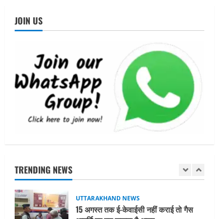
मुंबई में तीन दिवसीय प्रदर्शनी का आयोजन किया
JOIN US
August 7, 2026
4
UTTARAKHAND NEWS
जिलाधिकारी/जिला निर्वाचन अधिकारी ने
सहसपुर विधानसभा क्षेत्र के पोलिंग बूथों का
निरीक्षण कर एसआईआर आपत्ति निस्तारण
शिविर की व्यवस्थाओं का लिया जायजा
5
August 6, 2026
UTTARAKHAND NEWS
मुख्यमंत्री ने हर घर तिरंगा यात्रा कार्यक्रम में
किया प्रतिभाग
August 9, 2026
1
TRENDING NEWS
UTTARAKHAND NEWS
15 अगस्त तक ई-केवाईसी नहीं कराई तो गैस
आपूर्ति पर पड़ सकता है असर
August 8, 2026
2