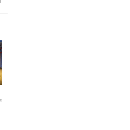
।
UTTARAKHAND NEWS
मिस उत्तराखंड 2026 के सब-कॉन्टेस्ट
‘मिस ब्यूटीफुल आइज़’ एवं ‘मिस
ब्यूटीफुल हेयर’ का आयोजन
3
August 5, 2026
UTTARAKHAND NEWS
एमआईटी वर्ल्ड पीस यूनिवर्सिटी और
जर्मनी के बीएसबीआई के बीच समझौता;
भारतीय छात्रों को मिलेंगे वैश्विक
अवसर
4
August 5, 2026
STATES NEWS
महाराज की राजस्थान के मुख्यमंत्री से
शिष्टाचार भेंट पर्यटन और सांस्कृतिक
स
गतिविधियों के विस्तार पर हुई चर्चा
ा
5
August 4, 2026