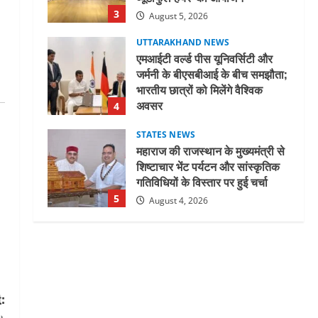
अवसर
4
August 5, 2026
STATES NEWS
महाराज की राजस्थान के मुख्यमंत्री से
शिष्टाचार भेंट पर्यटन और सांस्कृतिक
गतिविधियों के विस्तार पर हुई चर्चा
5
August 4, 2026
UTTARAKHAND NEWS
जिलाधिकारी/जिला निर्वाचन अधिकारी
ने सहसपुर विधानसभा क्षेत्र के पोलिंग
बूथों का निरीक्षण कर एसआईआर
आपत्ति निस्तारण शिविर की व्यवस्थाओं
1
का लिया जायजा
August 6, 2026
UTTARAKHAND NEWS
तीलू रौतेली पुरस्कार के लिए 13
वीरांगनाओं का चयन : रेखा आर्या
August 6, 2026
2
: