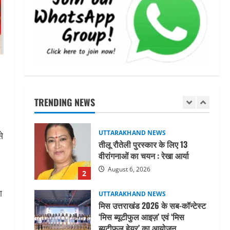
जिलाधिकारी/जिला निर्वाचन अधिकारी
ने सहसपुर विधानसभा क्षेत्र के पोलिंग
बूथों का निरीक्षण कर एसआईआर
आपत्ति निस्तारण शिविर की व्यवस्थाओं
1
का लिया जायजा
August 6, 2026
UTTARAKHAND NEWS
तीलू रौतेली पुरस्कार के लिए 13
वीरांगनाओं का चयन : रेखा आर्या
TRENDING NEWS
August 6, 2026
2
UTTARAKHAND NEWS
े
मिस उत्तराखंड 2026 के सब-कॉन्टेस्ट
‘मिस ब्यूटीफुल आइज़’ एवं ‘मिस
ब्यूटीफुल हेयर’ का आयोजन
3
August 5, 2026
ा
UTTARAKHAND NEWS
एमआईटी वर्ल्ड पीस यूनिवर्सिटी और
जर्मनी के बीएसबीआई के बीच समझौता;
भारतीय छात्रों को मिलेंगे वैश्विक