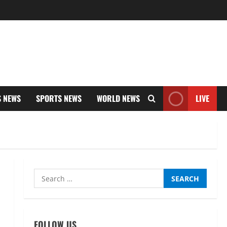
S NEWS
SPORTS NEWS
WORLD NEWS
LIVE
Search
for:
UTTARAKHAND NEWS
तीलू रौतेली पुरस्कार के लिए 13
वीरांगनाओं का चयन : रेखा आर्या
FOLLOW US
August 6, 2026