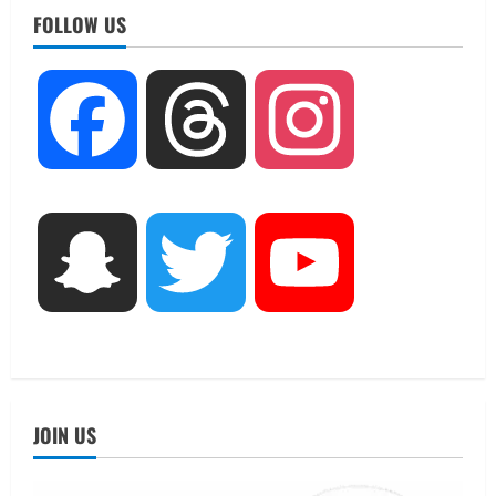
तीलू रौतेली पुरस्कार के लिए 13 वीरांगनाओं का
FOLLOW US
चयन : रेखा आर्या
August 6, 2026
2
UTTARAKHAND NEWS
Facebook
Threads
Instagram
मिस उत्तराखंड 2026 के सब-कॉन्टेस्ट ‘मिस
ब्यूटीफुल आइज़’ एवं ‘मिस ब्यूटीफुल हेयर’ का
आयोजन
3
August 5, 2026
UTTARAKHAND NEWS
Snapchat
Twitter
YouTube
एमआईटी वर्ल्ड पीस यूनिवर्सिटी और जर्मनी के
बीएसबीआई के बीच समझौता; भारतीय छात्रों
को मिलेंगे वैश्विक अवसर
4
August 5, 2026
STATES NEWS
महाराज की राजस्थान के मुख्यमंत्री से
JOIN US
शिष्टाचार भेंट पर्यटन और सांस्कृतिक
गतिविधियों के विस्तार पर हुई चर्चा
5