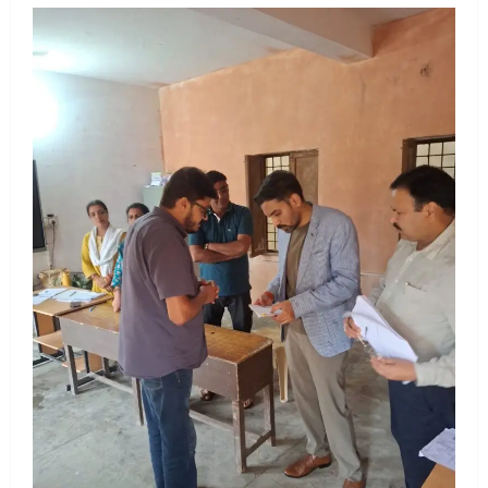
August 6, 2026
2
UTTARAKHAND NEWS
मिस उत्तराखंड 2026 के सब-कॉन्टेस्ट ‘मिस
ब्यूटीफुल आइज़’ एवं ‘मिस ब्यूटीफुल हेयर’ का
आयोजन
3
August 5, 2026
UTTARAKHAND NEWS
एमआईटी वर्ल्ड पीस यूनिवर्सिटी और जर्मनी के
बीएसबीआई के बीच समझौता; भारतीय छात्रों
को मिलेंगे वैश्विक अवसर
4
August 5, 2026
STATES NEWS
महाराज की राजस्थान के मुख्यमंत्री से
शिष्टाचार भेंट पर्यटन और सांस्कृतिक
गतिविधियों के विस्तार पर हुई चर्चा
5
August 4, 2026