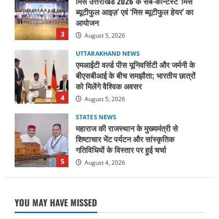
एमआईटी वर्ल्ड पीस यूनिवर्सिटी और जर्मनी के
बीएसबीआई के बीच समझौता; भारतीय छात्रों
को मिलेंगे वैश्विक अवसर
4
August 5, 2026
STATES NEWS
महाराज की राजस्थान के मुख्यमंत्री से
शिष्टाचार भेंट पर्यटन और सांस्कृतिक
गतिविधियों के विस्तार पर हुई चर्चा
5
August 4, 2026
UTTARAKHAND NEWS
जिलाधिकारी/जिला निर्वाचन अधिकारी ने
सहसपुर विधानसभा क्षेत्र के पोलिंग बूथों का
निरीक्षण कर एसआईआर आपत्ति निस्तारण
शिविर की व्यवस्थाओं का लिया जायजा
1
August 6, 2026
UTTARAKHAND NEWS
तीलू रौतेली पुरस्कार के लिए 13 वीरांगनाओं का
YOU MAY HAVE MISSED
चयन : रेखा आर्या