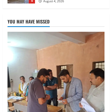
शिविर की व्यवस्थाओं का लिया जायजा
1
August 6, 2026
UTTARAKHAND NEWS
तीलू रौतेली पुरस्कार के लिए 13 वीरांगनाओं का
YOU MAY HAVE MISSED
चयन : रेखा आर्या
August 6, 2026
2
UTTARAKHAND NEWS
मिस उत्तराखंड 2026 के सब-कॉन्टेस्ट ‘मिस
ब्यूटीफुल आइज़’ एवं ‘मिस ब्यूटीफुल हेयर’ का
आयोजन
3
August 5, 2026
UTTARAKHAND NEWS
एमआईटी वर्ल्ड पीस यूनिवर्सिटी और जर्मनी के
बीएसबीआई के बीच समझौता; भारतीय छात्रों
को मिलेंगे वैश्विक अवसर
4
August 5, 2026
STATES NEWS