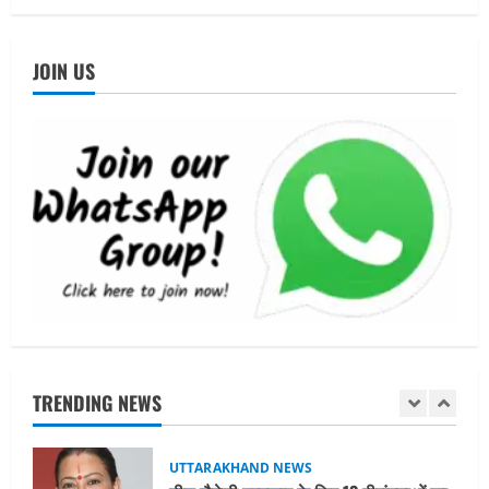
STATES NEWS
महाराज की राजस्थान के मुख्यमंत्री से
JOIN US
शिष्टाचार भेंट पर्यटन और सांस्कृतिक
गतिविधियों के विस्तार पर हुई चर्चा
5
August 4, 2026
UTTARAKHAND NEWS
जिलाधिकारी/जिला निर्वाचन अधिकारी ने
सहसपुर विधानसभा क्षेत्र के पोलिंग बूथों का
निरीक्षण कर एसआईआर आपत्ति निस्तारण
शिविर की व्यवस्थाओं का लिया जायजा
1
August 6, 2026
UTTARAKHAND NEWS
तीलू रौतेली पुरस्कार के लिए 13 वीरांगनाओं का
चयन : रेखा आर्या
TRENDING NEWS
August 6, 2026
2
UTTARAKHAND NEWS
मिस उत्तराखंड 2026 के सब-कॉन्टेस्ट ‘मिस