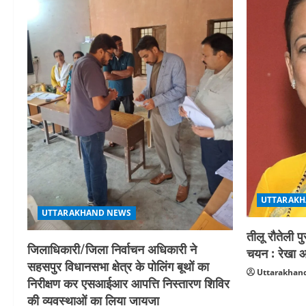
UTTARAKH
UTTARAKHAND NEWS
तीलू रौतेली प
जिलाधिकारी/जिला निर्वाचन अधिकारी ने
चयन : रेखा आर
सहसपुर विधानसभा क्षेत्र के पोलिंग बूथों का
Uttarakhand
निरीक्षण कर एसआईआर आपत्ति निस्तारण शिविर
की व्यवस्थाओं का लिया जायजा