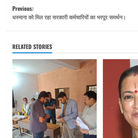
P
Previous:
धस्माना को मिल रहा सरकारी कर्मचारियों का भरपूर समर्थन।
o
s
t
RELATED STORIES
n
a
v
i
g
a