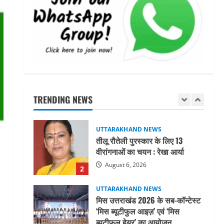
महाराज की राजस्थान के मुख्यमंत्री से
शिष्टाचार भेंट पर्यटन और सांस्कृतिक
गतिविधियों के विस्तार पर हुई चर्चा
5
August 4, 2026
UTTARAKHAND NEWS
जिलाधिकारी/जिला निर्वाचन अधिकारी
ने सहसपुर विधानसभा क्षेत्र के पोलिंग
बूथों का निरीक्षण कर एसआईआर
TRENDING NEWS
आपत्ति निस्तारण शिविर की व्यवस्थाओं
1
का लिया जायजा
August 6, 2026
UTTARAKHAND NEWS
तीलू रौतेली पुरस्कार के लिए 13
वीरांगनाओं का चयन : रेखा आर्या
August 6, 2026
2
UTTARAKHAND NEWS
मिस उत्तराखंड 2026 के सब-कॉन्टेस्ट
‘मिस ब्यूटीफुल आइज़’ एवं ‘मिस
ब्यूटीफुल हेयर’ का आयोजन