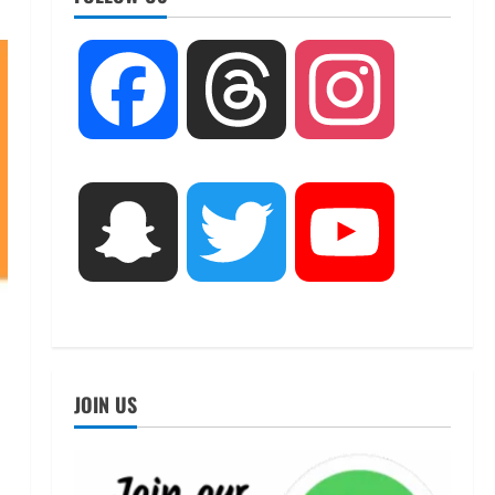
UTTARAKHAND NEWS
तीलू रौतेली पुरस्कार के लिए 13
Facebook
Threads
Instagram
वीरांगनाओं का चयन : रेखा आर्या
August 6, 2026
2
UTTARAKHAND NEWS
मिस उत्तराखंड 2026 के सब-कॉन्टेस्ट
Snapchat
Twitter
YouTube
‘मिस ब्यूटीफुल आइज़’ एवं ‘मिस
ब्यूटीफुल हेयर’ का आयोजन
3
August 5, 2026
UTTARAKHAND NEWS
एमआईटी वर्ल्ड पीस यूनिवर्सिटी और
जर्मनी के बीएसबीआई के बीच समझौता;
JOIN US
भारतीय छात्रों को मिलेंगे वैश्विक
अवसर
4
August 5, 2026
STATES NEWS