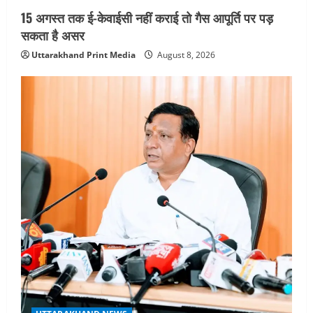
15 अगस्त तक ई-केवाईसी नहीं कराई तो गैस आपूर्ति पर पड़
UTTARAKHAND NEWS
तीलू रौतेली पुरस्कार के लिए 13 वीरांगनाओं का
सकता है असर
चयन : रेखा आर्या
Uttarakhand Print Media
August 8, 2026
August 6, 2026
5