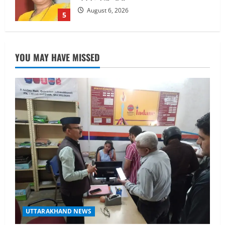
August 8, 2026
1
UTTARAKHAND NEWS
धामी कैबिनेट ने लिए कई महत्वपूर्ण निर्णय, अब
YOU MAY HAVE MISSED
सामान्य वर्ग के पशुपालकों को भी गाय एवं भैंस
खरीद पर मिलेगा अनुदान, मजदूरी संहिता
नियमावली-2026 को मिली मंजूरी
2
August 7, 2026
UTTARAKHAND NEWS
नाबार्ड ने राष्ट्रीय हथकरघा दिवस के अवसर पर
मुंबई में तीन दिवसीय प्रदर्शनी का आयोजन किया
August 7, 2026
3
UTTARAKHAND NEWS
जिलाधिकारी/जिला निर्वाचन अधिकारी ने
सहसपुर विधानसभा क्षेत्र के पोलिंग बूथों का
निरीक्षण कर एसआईआर आपत्ति निस्तारण
शिविर की व्यवस्थाओं का लिया जायजा
4
UTTARAKHAND NEWS
August 6, 2026