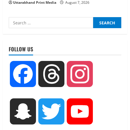
Uttarakhand Print Media
August 7, 2026
Search
for:
UTTARAKHAND NEWS
धामी कैबिनेट ने लिए कई महत्वपूर्ण निर्णय, अब
सामान्य वर्ग के पशुपालकों को भी गाय एवं भैंस
FOLLOW US
खरीद पर मिलेगा अनुदान, मजदूरी संहिता
नियमावली-2026 को मिली मंजूरी
2
August 7, 2026
Facebook
Threads
Instagram
UTTARAKHAND NEWS
नाबार्ड ने राष्ट्रीय हथकरघा दिवस के अवसर पर
मुंबई में तीन दिवसीय प्रदर्शनी का आयोजन किया
August 7, 2026
3
UTTARAKHAND NEWS
Snapchat
Twitter
YouTube
जिलाधिकारी/जिला निर्वाचन अधिकारी ने
सहसपुर विधानसभा क्षेत्र के पोलिंग बूथों का
निरीक्षण कर एसआईआर आपत्ति निस्तारण