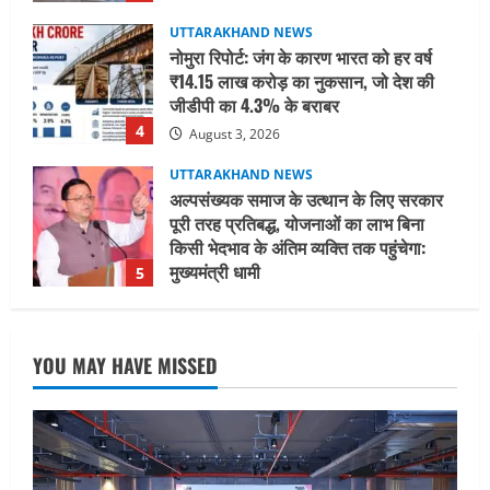
UTTARAKHAND NEWS
नोमुरा रिपोर्ट: जंग के कारण भारत को हर वर्ष
₹14.15 लाख करोड़ का नुकसान, जो देश की
जीडीपी का 4.3% के बराबर
4
August 3, 2026
UTTARAKHAND NEWS
अल्पसंख्यक समाज के उत्थान के लिए सरकार
पूरी तरह प्रतिबद्ध, योजनाओं का लाभ बिना
किसी भेदभाव के अंतिम व्यक्ति तक पहुंचेगा:
मुख्यमंत्री धामी
5
August 2, 2026
UTTARAKHAND NEWS
मिस उत्तराखंड 2026 के सब-कॉन्टेस्ट ‘मिस
YOU MAY HAVE MISSED
ब्यूटीफुल आइज़’ एवं ‘मिस ब्यूटीफुल हेयर’ का
आयोजन
1
August 5, 2026
UTTARAKHAND NEWS
एमआईटी वर्ल्ड पीस यूनिवर्सिटी और जर्मनी के