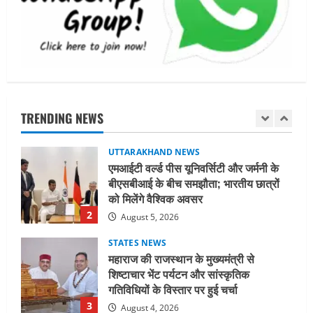
पूरी तरह प्रतिबद्ध, योजनाओं का लाभ बिना
किसी भेदभाव के अंतिम व्यक्ति तक पहुंचेगा:
मुख्यमंत्री धामी
5
August 2, 2026
UTTARAKHAND NEWS
मिस उत्तराखंड 2026 के सब-कॉन्टेस्ट ‘मिस
ब्यूटीफुल आइज़’ एवं ‘मिस ब्यूटीफुल हेयर’ का
आयोजन
TRENDING NEWS
1
August 5, 2026
UTTARAKHAND NEWS
एमआईटी वर्ल्ड पीस यूनिवर्सिटी और जर्मनी के
बीएसबीआई के बीच समझौता; भारतीय छात्रों
को मिलेंगे वैश्विक अवसर
2
August 5, 2026
STATES NEWS
महाराज की राजस्थान के मुख्यमंत्री से
शिष्टाचार भेंट पर्यटन और सांस्कृतिक
गतिविधियों के विस्तार पर हुई चर्चा
3
August 4, 2026