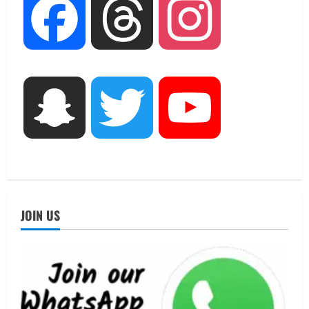
UTTARAKHAND NEWS
Facebook
Threads
Instagram
एमआईटी वर्ल्ड पीस यूनिवर्सिटी और जर्मनी के
बीएसबीआई के बीच समझौता; भारतीय छात्रों
को मिलेंगे वैश्विक अवसर
2
August 5, 2026
STATES NEWS
Snapchat
Twitter
YouTube
महाराज की राजस्थान के मुख्यमंत्री से
शिष्टाचार भेंट पर्यटन और सांस्कृतिक
गतिविधियों के विस्तार पर हुई चर्चा
3
August 4, 2026
UTTARAKHAND NEWS
नोमुरा रिपोर्ट: जंग के कारण भारत को हर वर्ष
JOIN US
₹14.15 लाख करोड़ का नुकसान, जो देश की
जीडीपी का 4.3% के बराबर
4
August 3, 2026
UTTARAKHAND NEWS
अल्पसंख्यक समाज के उत्थान के लिए सरकार