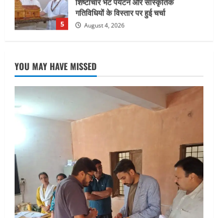
सहसपुर विधानसभा क्षेत्र के पोलिंग बूथों का
निरीक्षण कर एसआईआर आपत्ति निस्तारण
शिविर की व्यवस्थाओं का लिया जायजा
1
August 6, 2026
UTTARAKHAND NEWS
तीलू रौतेली पुरस्कार के लिए 13 वीरांगनाओं का
YOU MAY HAVE MISSED
चयन : रेखा आर्या
August 6, 2026
2
UTTARAKHAND NEWS
मिस उत्तराखंड 2026 के सब-कॉन्टेस्ट ‘मिस
ब्यूटीफुल आइज़’ एवं ‘मिस ब्यूटीफुल हेयर’ का
आयोजन
3
August 5, 2026
UTTARAKHAND NEWS
एमआईटी वर्ल्ड पीस यूनिवर्सिटी और जर्मनी के
बीएसबीआई के बीच समझौता; भारतीय छात्रों
को मिलेंगे वैश्विक अवसर
4
August 5, 2026