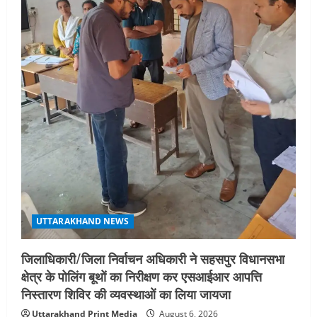
i
o
n
UTTARAKHAND NEWS
जिलाधिकारी/जिला निर्वाचन अधिकारी ने सहसपुर विधानसभा
क्षेत्र के पोलिंग बूथों का निरीक्षण कर एसआईआर आपत्ति
निस्तारण शिविर की व्यवस्थाओं का लिया जायजा
Uttarakhand Print Media
August 6, 2026