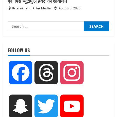
एवं ‘मिस ब्यूटीफुल हेयर’ का आयोजन
Uttarakhand Print Media
August 5, 2026
Search
for:
UTTARAKHAND NEWS
तीलू रौतेली पुरस्कार के लिए 13 वीरांगनाओं का
चयन : रेखा आर्या
FOLLOW US
August 6, 2026
2
UTTARAKHAND NEWS
Facebook
Threads
Instagram
मिस उत्तराखंड 2026 के सब-कॉन्टेस्ट ‘मिस
ब्यूटीफुल आइज़’ एवं ‘मिस ब्यूटीफुल हेयर’ का
आयोजन
3
August 5, 2026
UTTARAKHAND NEWS
Snapchat
Twitter
YouTube
एमआईटी वर्ल्ड पीस यूनिवर्सिटी और जर्मनी के
बीएसबीआई के बीच समझौता; भारतीय छात्रों