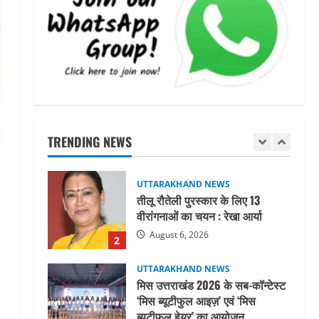
महाराज की राजस्थान के मुख्यमंत्री से
शिष्टाचार भेंट पर्यटन और सांस्कृतिक
गतिविधियों के विस्तार पर हुई चर्चा
5
August 4, 2026
UTTARAKHAND NEWS
जिलाधिकारी/जिला निर्वाचन अधिकारी
ने सहसपुर विधानसभा क्षेत्र के पोलिंग
बूथों का निरीक्षण कर एसआईआर
TRENDING NEWS
आपत्ति निस्तारण शिविर की व्यवस्थाओं
1
का लिया जायजा
August 6, 2026
UTTARAKHAND NEWS
तीलू रौतेली पुरस्कार के लिए 13
वीरांगनाओं का चयन : रेखा आर्या
August 6, 2026
2
UTTARAKHAND NEWS
मिस उत्तराखंड 2026 के सब-कॉन्टेस्ट
‘मिस ब्यूटीफुल आइज़’ एवं ‘मिस
ब्यूटीफुल हेयर’ का आयोजन