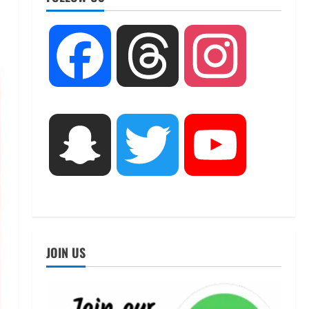
UTTARAKHAND NEWS
तीलू रौतेली पुरस्कार के लिए 13
Facebook
Threads
Instagram
वीरांगनाओं का चयन : रेखा आर्या
August 6, 2026
2
UTTARAKHAND NEWS
मिस उत्तराखंड 2026 के सब-कॉन्टेस्ट
Snapchat
Twitter
YouTube
‘मिस ब्यूटीफुल आइज़’ एवं ‘मिस
ब्यूटीफुल हेयर’ का आयोजन
3
August 5, 2026
UTTARAKHAND NEWS
एमआईटी वर्ल्ड पीस यूनिवर्सिटी और
जर्मनी के बीएसबीआई के बीच समझौता;
JOIN US
भारतीय छात्रों को मिलेंगे वैश्विक
अवसर
4
August 5, 2026
STATES NEWS