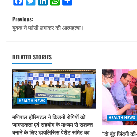
Facebook
Twitter
LinkedIn
WhatsApp
Share
P
Previous:
युवक ने फांसी लगाकर की आत्महत्या।
o
s
t
RELATED STORIES
n
a
v
HEALTH NEWS
i
मणिपाल हॉस्पिटल ने किडनी रोगियों को
HEALTH NEWS
g
जागरूकता एवं सहयोग के माध्यम से सशक्त
बनाने के लिए डायलिसिस पेशेंट समिट का
a
“दो बूंद जिंदगी की