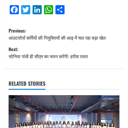
Facebook
Twitter
LinkedIn
WhatsApp
Share
P
Previous:
o
आउटसोर्स कर्मियों की नियुक्तियों की आड़ में चल रहा बड़ा खेल
Next:
s
सोनिया गांधी ही सीएम का चयन करेंगीः हरीश रावत
t
n
RELATED STORIES
a
v
i
g