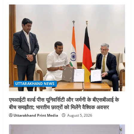
नोमुरा रिपोर्ट: जंग के कारण भारत को हर वर्ष
₹14.15 लाख करोड़ का नुकसान, जो देश की
जीडीपी का 4.3% के बराबर
4
August 3, 2026
UTTARAKHAND NEWS
अल्पसंख्यक समाज के उत्थान के लिए सरकार
पूरी तरह प्रतिबद्ध, योजनाओं का लाभ बिना
किसी भेदभाव के अंतिम व्यक्ति तक पहुंचेगा:
मुख्यमंत्री धामी
5
August 2, 2026
UTTARAKHAND NEWS
एमआईटी वर्ल्ड पीस यूनिवर्सिटी और जर्मनी के बीएसबीआई के
बीच समझौता; भारतीय छात्रों को मिलेंगे वैश्विक अवसर
Uttarakhand Print Media
August 5, 2026