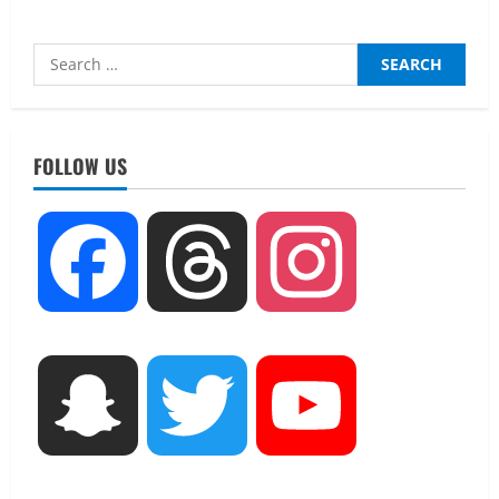
Search
for:
FOLLOW US
UTTARAKHAND NEWS
Facebook
Threads
Instagram
एमआईटी वर्ल्ड पीस यूनिवर्सिटी और जर्मनी के
बीएसबीआई के बीच समझौता; भारतीय छात्रों
को मिलेंगे वैश्विक अवसर
2
August 5, 2026
STATES NEWS
Snapchat
Twitter
YouTube
महाराज की राजस्थान के मुख्यमंत्री से
शिष्टाचार भेंट पर्यटन और सांस्कृतिक
गतिविधियों के विस्तार पर हुई चर्चा
3
August 4, 2026