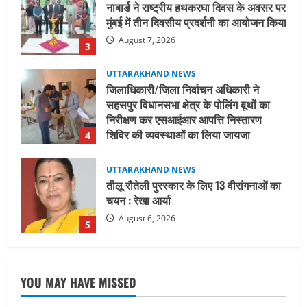
सहसपुर विधानसभा क्षेत्र के पोलिंग बूथों का
निरीक्षण कर एसआईआर आपत्ति निस्तारण
शिविर की व्यवस्थाओं का लिया जायजा
4
August 6, 2026
UTTARAKHAND NEWS
तीलू रौतेली पुरस्कार के लिए 13 वीरांगनाओं का
चयन : रेखा आर्या
August 6, 2026
5
UTTARAKHAND NEWS
15 अगस्त तक ई-केवाईसी नहीं कराई तो गैस
आपूर्ति पर पड़ सकता है असर
August 8, 2026
1
UTTARAKHAND NEWS
धामी कैबिनेट ने लिए कई महत्वपूर्ण निर्णय, अब
YOU MAY HAVE MISSED
सामान्य वर्ग के पशुपालकों को भी गाय एवं भैंस
खरीद पर मिलेगा अनुदान, मजदूरी संहिता