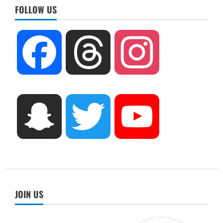
सामान्य वर्ग के पशुपालकों को भी गाय एवं भैंस
FOLLOW US
खरीद पर मिलेगा अनुदान, मजदूरी संहिता
नियमावली-2026 को मिली मंजूरी
2
August 7, 2026
Facebook
Threads
Instagram
UTTARAKHAND NEWS
नाबार्ड ने राष्ट्रीय हथकरघा दिवस के अवसर पर
मुंबई में तीन दिवसीय प्रदर्शनी का आयोजन किया
August 7, 2026
3
UTTARAKHAND NEWS
Snapchat
Twitter
YouTube
जिलाधिकारी/जिला निर्वाचन अधिकारी ने
सहसपुर विधानसभा क्षेत्र के पोलिंग बूथों का
निरीक्षण कर एसआईआर आपत्ति निस्तारण
शिविर की व्यवस्थाओं का लिया जायजा
4
August 6, 2026
UTTARAKHAND NEWS
तीलू रौतेली पुरस्कार के लिए 13 वीरांगनाओं का
JOIN US
चयन : रेखा आर्या
August 6, 2026
5