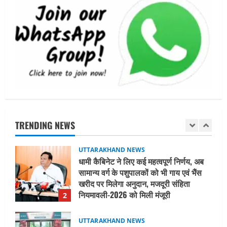
UTTARAKHAND NEWS
15 अगस्त तक ई-केवाईसी नहीं कराई तो गैस
आपूर्ति पर पड़ सकता है असर
August 8, 2026
1
UTTARAKHAND NEWS
धामी कैबिनेट ने लिए कई महत्वपूर्ण निर्णय, अब
सामान्य वर्ग के पशुपालकों को भी गाय एवं भैंस
खरीद पर मिलेगा अनुदान, मजदूरी संहिता
TRENDING NEWS
नियमावली-2026 को मिली मंजूरी
2
August 7, 2026
UTTARAKHAND NEWS
नाबार्ड ने राष्ट्रीय हथकरघा दिवस के अवसर पर
मुंबई में तीन दिवसीय प्रदर्शनी का आयोजन किया
August 7, 2026
3
UTTARAKHAND NEWS
जिलाधिकारी/जिला निर्वाचन अधिकारी ने