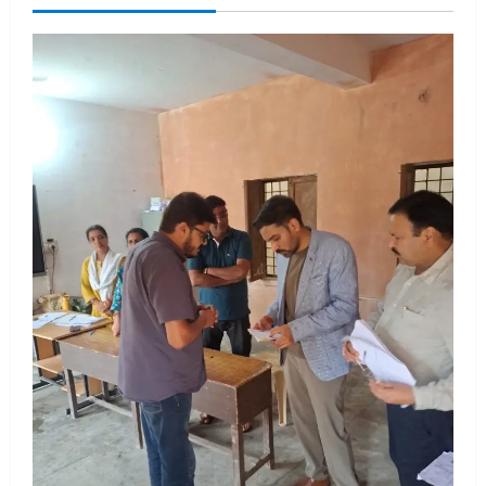
चयन : रेखा आर्या
August 6, 2026
2
UTTARAKHAND NEWS
मिस उत्तराखंड 2026 के सब-कॉन्टेस्ट ‘मिस
ब्यूटीफुल आइज़’ एवं ‘मिस ब्यूटीफुल हेयर’ का
आयोजन
3
August 5, 2026
UTTARAKHAND NEWS
एमआईटी वर्ल्ड पीस यूनिवर्सिटी और जर्मनी के
बीएसबीआई के बीच समझौता; भारतीय छात्रों
को मिलेंगे वैश्विक अवसर
4
August 5, 2026
STATES NEWS
महाराज की राजस्थान के मुख्यमंत्री से
शिष्टाचार भेंट पर्यटन और सांस्कृतिक
गतिविधियों के विस्तार पर हुई चर्चा
5
August 4, 2026