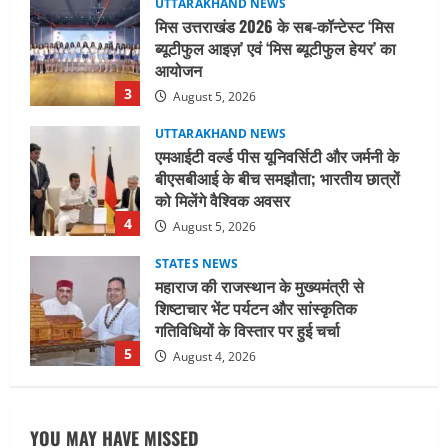
UTTARAKHAND NEWS
एमआईटी वर्ल्ड पीस यूनिवर्सिटी और जर्मनी के
बीएसबीआई के बीच समझौता; भारतीय छात्रों
को मिलेंगे वैश्विक अवसर
4
August 5, 2026
STATES NEWS
महाराज की राजस्थान के मुख्यमंत्री से
शिष्टाचार भेंट पर्यटन और सांस्कृतिक
गतिविधियों के विस्तार पर हुई चर्चा
5
August 4, 2026
UTTARAKHAND NEWS
जिलाधिकारी/जिला निर्वाचन अधिकारी ने
सहसपुर विधानसभा क्षेत्र के पोलिंग बूथों का
निरीक्षण कर एसआईआर आपत्ति निस्तारण
शिविर की व्यवस्थाओं का लिया जायजा
1
August 6, 2026
UTTARAKHAND NEWS
तीलू रौतेली पुरस्कार के लिए 13 वीरांगनाओं का
YOU MAY HAVE MISSED