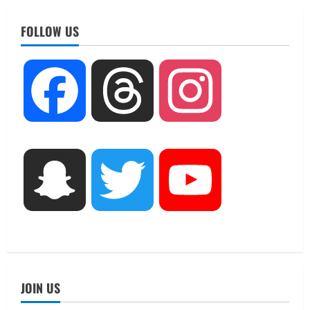
UTTARAKHAND NEWS
तीलू रौतेली पुरस्कार के लिए 13 वीरांगनाओं का
FOLLOW US
चयन : रेखा आर्या
August 6, 2026
2
UTTARAKHAND NEWS
Facebook
Threads
Instagram
मिस उत्तराखंड 2026 के सब-कॉन्टेस्ट ‘मिस
ब्यूटीफुल आइज़’ एवं ‘मिस ब्यूटीफुल हेयर’ का
आयोजन
3
August 5, 2026
UTTARAKHAND NEWS
Snapchat
Twitter
YouTube
एमआईटी वर्ल्ड पीस यूनिवर्सिटी और जर्मनी के
बीएसबीआई के बीच समझौता; भारतीय छात्रों
को मिलेंगे वैश्विक अवसर
4
August 5, 2026
STATES NEWS
महाराज की राजस्थान के मुख्यमंत्री से
JOIN US
शिष्टाचार भेंट पर्यटन और सांस्कृतिक
गतिविधियों के विस्तार पर हुई चर्चा