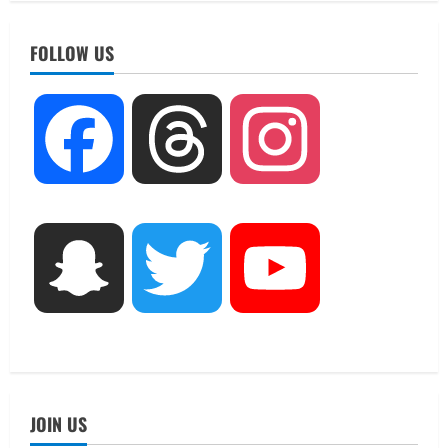
FOLLOW US
UTTARAKHAND NEWS
Facebook
Threads
Instagram
एमआईटी वर्ल्ड पीस यूनिवर्सिटी और जर्मनी के
बीएसबीआई के बीच समझौता; भारतीय छात्रों
को मिलेंगे वैश्विक अवसर
2
August 5, 2026
STATES NEWS
Snapchat
Twitter
YouTube
महाराज की राजस्थान के मुख्यमंत्री से
शिष्टाचार भेंट पर्यटन और सांस्कृतिक
गतिविधियों के विस्तार पर हुई चर्चा
3
August 4, 2026
UTTARAKHAND NEWS
नोमुरा रिपोर्ट: जंग के कारण भारत को हर वर्ष
JOIN US
₹14.15 लाख करोड़ का नुकसान, जो देश की