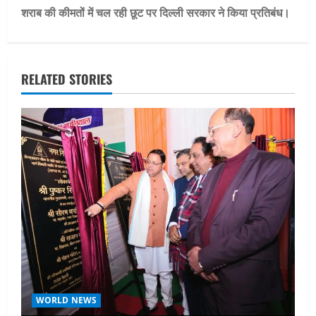
s
शराब की कीमतों में चल रही छूट पर दिल्ली सरकार ने किया प्रतिबंध।
t
n
RELATED STORIES
a
v
i
g
a
t
i
o
WORLD NEWS