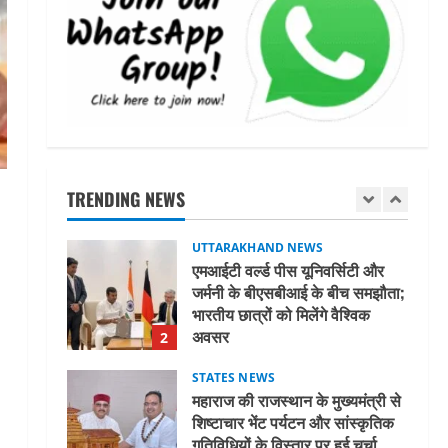
अल्पसंख्यक समाज के उत्थान के लिए
सरकार पूरी तरह प्रतिबद्ध, योजनाओं
का लाभ बिना किसी भेदभाव के अंतिम
व्यक्ति तक पहुंचेगा: मुख्यमंत्री धामी
5
August 2, 2026
UTTARAKHAND NEWS
मिस उत्तराखंड 2026 के सब-कॉन्टेस्ट
‘मिस ब्यूटीफुल आइज़’ एवं ‘मिस
ब्यूटीफुल हेयर’ का आयोजन
TRENDING NEWS
1
August 5, 2026
UTTARAKHAND NEWS
एमआईटी वर्ल्ड पीस यूनिवर्सिटी और
जर्मनी के बीएसबीआई के बीच समझौता;
भारतीय छात्रों को मिलेंगे वैश्विक
अवसर
2
August 5, 2026
STATES NEWS
महाराज की राजस्थान के मुख्यमंत्री से
शिष्टाचार भेंट पर्यटन और सांस्कृतिक
गतिविधियों के विस्तार पर हुई चर्चा