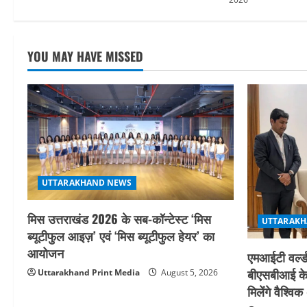
n
YOU MAY HAVE MISSED
UTTARAKHAND NEWS
मिस उत्तराखंड 2026 के सब-कॉन्टेस्ट ‘मिस
UTTARAKH
ब्यूटीफुल आइज़’ एवं ‘मिस ब्यूटीफुल हेयर’ का
आयोजन
एमआईटी वर्ल्ड
बीएसबीआई के 
Uttarakhand Print Media
August 5, 2026
मिलेंगे वैश्व