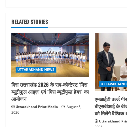
s
t
RELATED STORIES
n
a
v
i
UTTARAKHAND NEWS
g
मिस उत्तराखंड 2026 के सब-कॉन्टेस्ट ‘मिस
a
UTTARAKHAND
ब्यूटीफुल आइज़’ एवं ‘मिस ब्यूटीफुल हेयर’ का
t
आयोजन
एमआईटी वर्ल्ड पीस
बीएसबीआई के बीच
Uttarakhand Print Media
August 5,
i
को मिलेंगे वैश्वि
2026
o
Uttarakhand Pri
2026