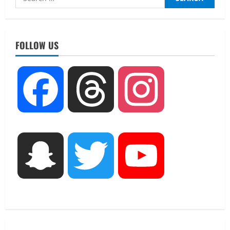
for:
UTTARAKHAND NEWS
तीलू रौतेली पुरस्कार के लिए 13 वीरांगनाओं का
चयन : रेखा आर्या
FOLLOW US
August 6, 2026
2
UTTARAKHAND NEWS
Facebook
Threads
Instagram
मिस उत्तराखंड 2026 के सब-कॉन्टेस्ट ‘मिस
ब्यूटीफुल आइज़’ एवं ‘मिस ब्यूटीफुल हेयर’ का
आयोजन
3
August 5, 2026
UTTARAKHAND NEWS
Snapchat
Twitter
YouTube
एमआईटी वर्ल्ड पीस यूनिवर्सिटी और जर्मनी के
बीएसबीआई के बीच समझौता; भारतीय छात्रों
को मिलेंगे वैश्विक अवसर
4
August 5, 2026
STATES NEWS
महाराज की राजस्थान के मुख्यमंत्री से