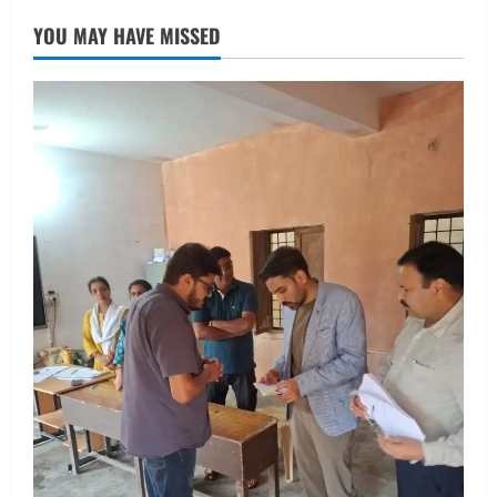
तीलू रौतेली पुरस्कार के लिए 13 वीरांगनाओं का
YOU MAY HAVE MISSED
चयन : रेखा आर्या
August 6, 2026
2
UTTARAKHAND NEWS
मिस उत्तराखंड 2026 के सब-कॉन्टेस्ट ‘मिस
ब्यूटीफुल आइज़’ एवं ‘मिस ब्यूटीफुल हेयर’ का
आयोजन
3
August 5, 2026
UTTARAKHAND NEWS
एमआईटी वर्ल्ड पीस यूनिवर्सिटी और जर्मनी के
बीएसबीआई के बीच समझौता; भारतीय छात्रों
को मिलेंगे वैश्विक अवसर
4
August 5, 2026
STATES NEWS
महाराज की राजस्थान के मुख्यमंत्री से
शिष्टाचार भेंट पर्यटन और सांस्कृतिक
गतिविधियों के विस्तार पर हुई चर्चा