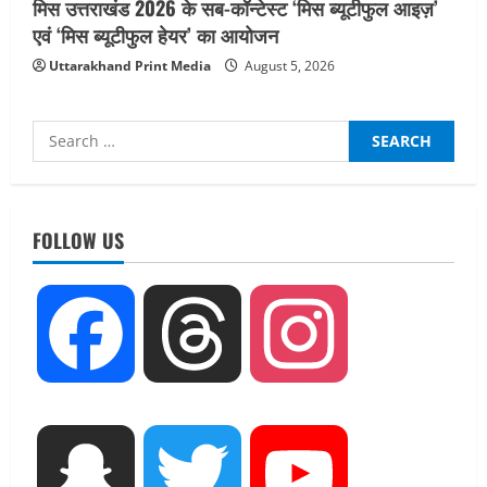
मिस उत्तराखंड 2026 के सब-कॉन्टेस्ट ‘मिस ब्यूटीफुल आइज़’
एवं ‘मिस ब्यूटीफुल हेयर’ का आयोजन
Uttarakhand Print Media
August 5, 2026
Search
for:
UTTARAKHAND NEWS
तीलू रौतेली पुरस्कार के लिए 13 वीरांगनाओं का
चयन : रेखा आर्या
FOLLOW US
August 6, 2026
2
UTTARAKHAND NEWS
Facebook
Threads
Instagram
मिस उत्तराखंड 2026 के सब-कॉन्टेस्ट ‘मिस
ब्यूटीफुल आइज़’ एवं ‘मिस ब्यूटीफुल हेयर’ का
आयोजन
3
August 5, 2026
UTTARAKHAND NEWS
Snapchat
Twitter
YouTube
एमआईटी वर्ल्ड पीस यूनिवर्सिटी और जर्मनी के