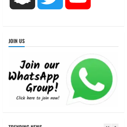
बीएसबीआई के बीच समझौता; भारतीय छात्रों
को मिलेंगे वैश्विक अवसर
4
August 5, 2026
STATES NEWS
महाराज की राजस्थान के मुख्यमंत्री से
JOIN US
शिष्टाचार भेंट पर्यटन और सांस्कृतिक
गतिविधियों के विस्तार पर हुई चर्चा
5
August 4, 2026
UTTARAKHAND NEWS
जिलाधिकारी/जिला निर्वाचन अधिकारी ने
सहसपुर विधानसभा क्षेत्र के पोलिंग बूथों का
निरीक्षण कर एसआईआर आपत्ति निस्तारण
शिविर की व्यवस्थाओं का लिया जायजा
1
August 6, 2026
UTTARAKHAND NEWS
तीलू रौतेली पुरस्कार के लिए 13 वीरांगनाओं का
चयन : रेखा आर्या