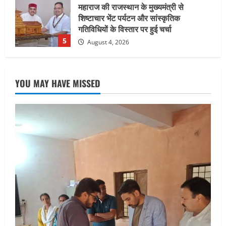
जिलाधिकारी/जिला निर्वाचन अधिकारी ने
सहसपुर विधानसभा क्षेत्र के पोलिंग बूथों का
निरीक्षण कर एसआईआर आपत्ति निस्तारण
शिविर की व्यवस्थाओं का लिया जायजा
1
August 6, 2026
UTTARAKHAND NEWS
तीलू रौतेली पुरस्कार के लिए 13 वीरांगनाओं का
YOU MAY HAVE MISSED
चयन : रेखा आर्या
August 6, 2026
2
UTTARAKHAND NEWS
मिस उत्तराखंड 2026 के सब-कॉन्टेस्ट ‘मिस
ब्यूटीफुल आइज़’ एवं ‘मिस ब्यूटीफुल हेयर’ का
आयोजन
3
August 5, 2026
UTTARAKHAND NEWS
एमआईटी वर्ल्ड पीस यूनिवर्सिटी और जर्मनी के
बीएसबीआई के बीच समझौता; भारतीय छात्रों
को मिलेंगे वैश्विक अवसर