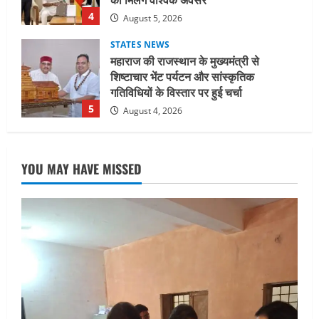
5
August 4, 2026
UTTARAKHAND NEWS
जिलाधिकारी/जिला निर्वाचन अधिकारी ने
सहसपुर विधानसभा क्षेत्र के पोलिंग बूथों का
निरीक्षण कर एसआईआर आपत्ति निस्तारण
शिविर की व्यवस्थाओं का लिया जायजा
1
August 6, 2026
UTTARAKHAND NEWS
तीलू रौतेली पुरस्कार के लिए 13 वीरांगनाओं का
YOU MAY HAVE MISSED
चयन : रेखा आर्या
August 6, 2026
2
UTTARAKHAND NEWS
मिस उत्तराखंड 2026 के सब-कॉन्टेस्ट ‘मिस
ब्यूटीफुल आइज़’ एवं ‘मिस ब्यूटीफुल हेयर’ का
आयोजन
3
August 5, 2026