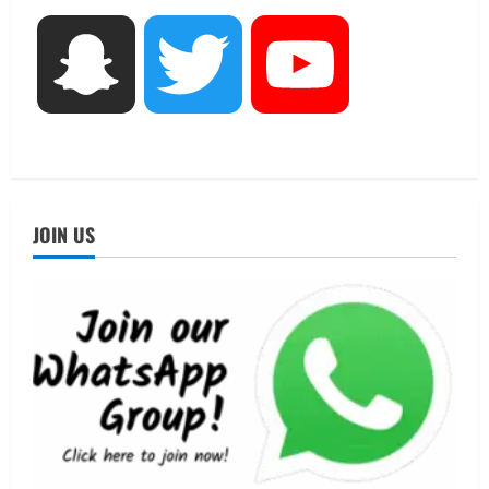
3
August 5, 2026
UTTARAKHAND NEWS
Snapchat
Twitter
YouTube
एमआईटी वर्ल्ड पीस यूनिवर्सिटी और जर्मनी के
बीएसबीआई के बीच समझौता; भारतीय छात्रों
को मिलेंगे वैश्विक अवसर
4
August 5, 2026
STATES NEWS
महाराज की राजस्थान के मुख्यमंत्री से
JOIN US
शिष्टाचार भेंट पर्यटन और सांस्कृतिक
गतिविधियों के विस्तार पर हुई चर्चा
5
August 4, 2026
UTTARAKHAND NEWS
जिलाधिकारी/जिला निर्वाचन अधिकारी ने
सहसपुर विधानसभा क्षेत्र के पोलिंग बूथों का
निरीक्षण कर एसआईआर आपत्ति निस्तारण
शिविर की व्यवस्थाओं का लिया जायजा
1
August 6, 2026