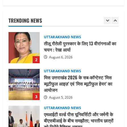
UTTARAKHAND NEWS
तीलू रौतेली पुरस्कार के लिए 13 वीरांगनाओं का
चयन : रेखा आर्या
TRENDING NEWS
August 6, 2026
2
UTTARAKHAND NEWS
मिस उत्तराखंड 2026 के सब-कॉन्टेस्ट ‘मिस
ब्यूटीफुल आइज़’ एवं ‘मिस ब्यूटीफुल हेयर’ का
आयोजन
3
August 5, 2026
UTTARAKHAND NEWS
एमआईटी वर्ल्ड पीस यूनिवर्सिटी और जर्मनी के
बीएसबीआई के बीच समझौता; भारतीय छात्रों
को मिलेंगे वैश्विक अवसर
4
August 5, 2026
STATES NEWS
महाराज की राजस्थान के मुख्यमंत्री से
शिष्टाचार भेंट पर्यटन और सांस्कृतिक
गतिविधियों के विस्तार पर हुई चर्चा