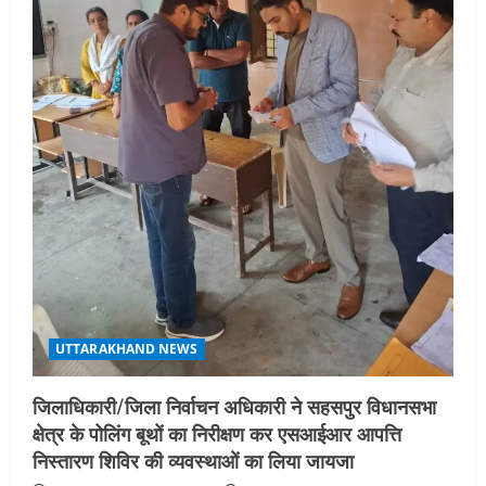
UTTARAKHAND NEWS
एमआईटी वर्ल्ड पीस यूनिवर्सिटी और जर्मनी के
बीएसबीआई के बीच समझौता; भारतीय छात्रों
को मिलेंगे वैश्विक अवसर
4
August 5, 2026
STATES NEWS
महाराज की राजस्थान के मुख्यमंत्री से
शिष्टाचार भेंट पर्यटन और सांस्कृतिक
गतिविधियों के विस्तार पर हुई चर्चा
5
August 4, 2026
UTTARAKHAND NEWS
जिलाधिकारी/जिला निर्वाचन अधिकारी ने सहसपुर विधानसभा
क्षेत्र के पोलिंग बूथों का निरीक्षण कर एसआईआर आपत्ति
निस्तारण शिविर की व्यवस्थाओं का लिया जायजा