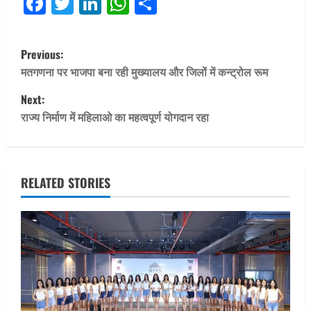
Facebook
Twitter
LinkedIn
WhatsApp
Share
P
Previous:
o
मतगणना पर भाजपा बना रही मुख्यालय और जिलों में कन्ट्रोल रूम
Next:
s
राज्य निर्माण में महिलाओ का महत्वपूर्ण योगदान रहा
t
n
RELATED STORIES
a
v
i
g