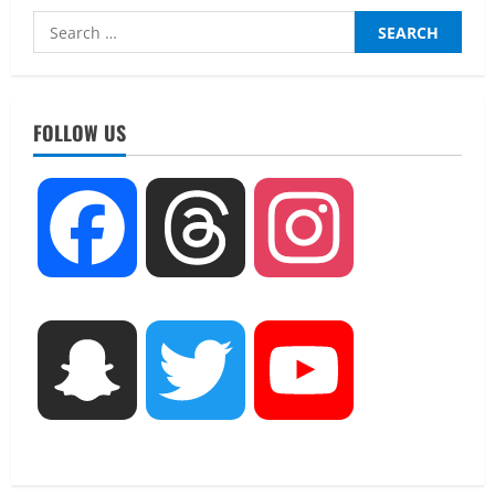
Search
for:
FOLLOW US
UTTARAKHAND NEWS
Facebook
Threads
Instagram
एमआईटी वर्ल्ड पीस यूनिवर्सिटी और जर्मनी के
बीएसबीआई के बीच समझौता; भारतीय छात्रों
को मिलेंगे वैश्विक अवसर
2
August 5, 2026
STATES NEWS
Snapchat
Twitter
YouTube
महाराज की राजस्थान के मुख्यमंत्री से
शिष्टाचार भेंट पर्यटन और सांस्कृतिक
गतिविधियों के विस्तार पर हुई चर्चा
3
August 4, 2026