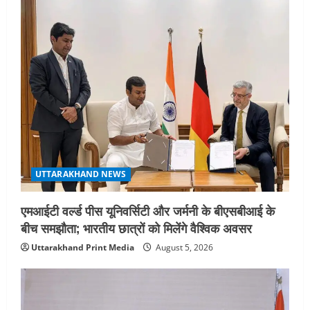
₹14.15 लाख करोड़ का नुकसान, जो देश की
जीडीपी का 4.3% के बराबर
4
August 3, 2026
UTTARAKHAND NEWS
अल्पसंख्यक समाज के उत्थान के लिए सरकार
पूरी तरह प्रतिबद्ध, योजनाओं का लाभ बिना
किसी भेदभाव के अंतिम व्यक्ति तक पहुंचेगा:
मुख्यमंत्री धामी
5
August 2, 2026
UTTARAKHAND NEWS
एमआईटी वर्ल्ड पीस यूनिवर्सिटी और जर्मनी के बीएसबीआई के
बीच समझौता; भारतीय छात्रों को मिलेंगे वैश्विक अवसर
Uttarakhand Print Media
August 5, 2026