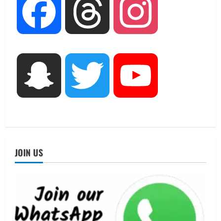
UTTARAKHAND NEWS
Facebook
Threads
Instagram
जिलाधिकारी/जिला निर्वाचन अधिकारी ने
सहसपुर विधानसभा क्षेत्र के पोलिंग बूथों का
निरीक्षण कर एसआईआर आपत्ति निस्तारण
शिविर की व्यवस्थाओं का लिया जायजा
3
August 6, 2026
Snapchat
Twitter
YouTube
UTTARAKHAND NEWS
तीलू रौतेली पुरस्कार के लिए 13 वीरांगनाओं का
चयन : रेखा आर्या
August 6, 2026
4
UTTARAKHAND NEWS
मिस उत्तराखंड 2026 के सब-कॉन्टेस्ट ‘मिस
JOIN US
ब्यूटीफुल आइज़’ एवं ‘मिस ब्यूटीफुल हेयर’ का
आयोजन
5
August 5, 2026
UTTARAKHAND NEWS
धामी कैबिनेट ने लिए कई महत्वपूर्ण निर्णय, अब
सामान्य वर्ग के पशुपालकों को भी गाय एवं भैंस