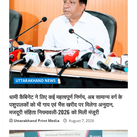
सहसपुर विधानसभा क्षेत्र के पोलिंग बूथों का
निरीक्षण कर एसआईआर आपत्ति निस्तारण
शिविर की व्यवस्थाओं का लिया जायजा
3
August 6, 2026
UTTARAKHAND NEWS
तीलू रौतेली पुरस्कार के लिए 13 वीरांगनाओं का
चयन : रेखा आर्या
August 6, 2026
4
UTTARAKHAND NEWS
मिस उत्तराखंड 2026 के सब-कॉन्टेस्ट ‘मिस
UTTARAKHAND NEWS
ब्यूटीफुल आइज़’ एवं ‘मिस ब्यूटीफुल हेयर’ का
आयोजन
धामी कैबिनेट ने लिए कई महत्वपूर्ण निर्णय, अब सामान्य वर्ग के
5
August 5, 2026
पशुपालकों को भी गाय एवं भैंस खरीद पर मिलेगा अनुदान,
मजदूरी संहिता नियमावली-2026 को मिली मंजूरी
Uttarakhand Print Media
August 7, 2026