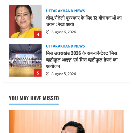
UTTARAKHAND NEWS
मिस उत्तराखंड 2026 के सब-कॉन्टेस्ट ‘मिस
ब्यूटीफुल आइज़’ एवं ‘मिस ब्यूटीफुल हेयर’ का
आयोजन
5
August 5, 2026
UTTARAKHAND NEWS
धामी कैबिनेट ने लिए कई महत्वपूर्ण निर्णय, अब
सामान्य वर्ग के पशुपालकों को भी गाय एवं भैंस
खरीद पर मिलेगा अनुदान, मजदूरी संहिता
नियमावली-2026 को मिली मंजूरी
1
August 7, 2026
UTTARAKHAND NEWS
नाबार्ड ने राष्ट्रीय हथकरघा दिवस के अवसर पर
YOU MAY HAVE MISSED
मुंबई में तीन दिवसीय प्रदर्शनी का आयोजन किया
August 7, 2026
2
UTTARAKHAND NEWS
जिलाधिकारी/जिला निर्वाचन अधिकारी ने