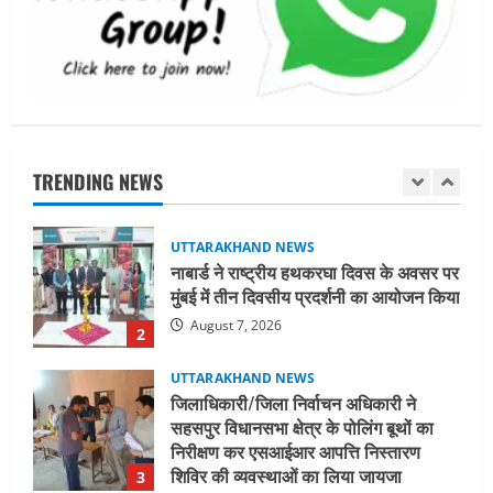
खरीद पर मिलेगा अनुदान, मजदूरी संहिता
नियमावली-2026 को मिली मंजूरी
1
August 7, 2026
UTTARAKHAND NEWS
नाबार्ड ने राष्ट्रीय हथकरघा दिवस के अवसर पर
मुंबई में तीन दिवसीय प्रदर्शनी का आयोजन किया
TRENDING NEWS
August 7, 2026
2
UTTARAKHAND NEWS
जिलाधिकारी/जिला निर्वाचन अधिकारी ने
सहसपुर विधानसभा क्षेत्र के पोलिंग बूथों का
निरीक्षण कर एसआईआर आपत्ति निस्तारण
शिविर की व्यवस्थाओं का लिया जायजा
3
August 6, 2026
UTTARAKHAND NEWS
तीलू रौतेली पुरस्कार के लिए 13 वीरांगनाओं का
चयन : रेखा आर्या
August 6, 2026
4