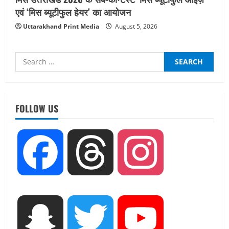
एवं ‘मिस ब्यूटीफुल हेयर’ का आयोजन
Uttarakhand Print Media
August 5, 2026
Search
for:
UTTARAKHAND NEWS
तीलू रौतेली पुरस्कार के लिए 13 वीरांगनाओं का
चयन : रेखा आर्या
FOLLOW US
August 6, 2026
2
UTTARAKHAND NEWS
Facebook
Threads
Instagram
मिस उत्तराखंड 2026 के सब-कॉन्टेस्ट ‘मिस
ब्यूटीफुल आइज़’ एवं ‘मिस ब्यूटीफुल हेयर’ का
आयोजन
3
August 5, 2026
UTTARAKHAND NEWS
Snapchat
Twitter
YouTube
एमआईटी वर्ल्ड पीस यूनिवर्सिटी और जर्मनी के