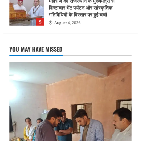
जिलाधिकारी/जिला निर्वाचन अधिकारी ने
सहसपुर विधानसभा क्षेत्र के पोलिंग बूथों का
निरीक्षण कर एसआईआर आपत्ति निस्तारण
शिविर की व्यवस्थाओं का लिया जायजा
1
August 6, 2026
UTTARAKHAND NEWS
तीलू रौतेली पुरस्कार के लिए 13 वीरांगनाओं का
YOU MAY HAVE MISSED
चयन : रेखा आर्या
August 6, 2026
2
UTTARAKHAND NEWS
मिस उत्तराखंड 2026 के सब-कॉन्टेस्ट ‘मिस
ब्यूटीफुल आइज़’ एवं ‘मिस ब्यूटीफुल हेयर’ का
आयोजन
3
August 5, 2026
UTTARAKHAND NEWS
एमआईटी वर्ल्ड पीस यूनिवर्सिटी और जर्मनी के
बीएसबीआई के बीच समझौता; भारतीय छात्रों
को मिलेंगे वैश्विक अवसर