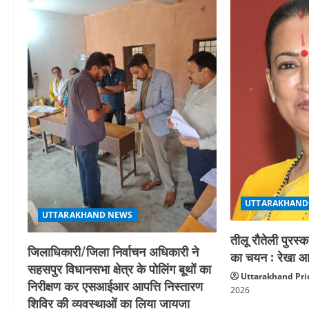
a
v
i
g
a
t
i
UTTARAKHAND
o
UTTARAKHAND NEWS
तीलू रौतेली पुरस्
n
जिलाधिकारी/जिला निर्वाचन अधिकारी ने
का चयन : रेखा आर
सहसपुर विधानसभा क्षेत्र के पोलिंग बूथों का
Uttarakhand Pri
निरीक्षण कर एसआईआर आपत्ति निस्तारण
2026
शिविर की व्यवस्थाओं का लिया जायजा