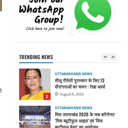
महाराज की राजस्थान के मुख्यमंत्री से
शिष्टाचार भेंट पर्यटन और सांस्कृतिक
गतिविधियों के विस्तार पर हुई चर्चा
5
August 4, 2026
UTTARAKHAND NEWS
जिलाधिकारी/जिला निर्वाचन अधिकारी
ने सहसपुर विधानसभा क्षेत्र के पोलिंग
बूथों का निरीक्षण कर एसआईआर
TRENDING NEWS
आपत्ति निस्तारण शिविर की व्यवस्थाओं
1
का लिया जायजा
August 6, 2026
UTTARAKHAND NEWS
तीलू रौतेली पुरस्कार के लिए 13
वीरांगनाओं का चयन : रेखा आर्या
ं
August 6, 2026
2
UTTARAKHAND NEWS
मिस उत्तराखंड 2026 के सब-कॉन्टेस्ट
‘मिस ब्यूटीफुल आइज़’ एवं ‘मिस
ब्यूटीफुल हेयर’ का आयोजन