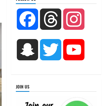
UTTARAKHAND NEWS
तीलू रौतेली पुरस्कार के लिए 13
Facebook
Threads
Instagram
वीरांगनाओं का चयन : रेखा आर्या
August 6, 2026
2
UTTARAKHAND NEWS
मिस उत्तराखंड 2026 के सब-कॉन्टेस्ट
Snapchat
Twitter
YouTube
‘मिस ब्यूटीफुल आइज़’ एवं ‘मिस
ब्यूटीफुल हेयर’ का आयोजन
3
August 5, 2026
UTTARAKHAND NEWS
एमआईटी वर्ल्ड पीस यूनिवर्सिटी और
जर्मनी के बीएसबीआई के बीच समझौता;
JOIN US
भारतीय छात्रों को मिलेंगे वैश्विक
अवसर
4
August 5, 2026
STATES NEWS