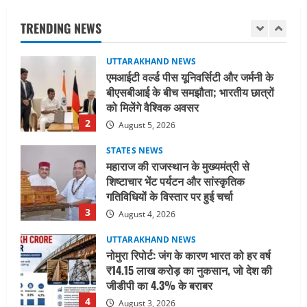
बीएसबीआई के बीच समझौता; भारतीय छात्रों
को मिलेंगे वैश्विक अवसर
TRENDING NEWS
2
August 5, 2026
STATES NEWS
महाराज की राजस्थान के मुख्यमंत्री से
शिष्टाचार भेंट पर्यटन और सांस्कृतिक
गतिविधियों के विस्तार पर हुई चर्चा
3
August 4, 2026
UTTARAKHAND NEWS
नोमुरा रिपोर्ट: जंग के कारण भारत को हर वर्ष
₹14.15 लाख करोड़ का नुकसान, जो देश की
जीडीपी का 4.3% के बराबर
4
August 3, 2026
UTTARAKHAND NEWS
अल्पसंख्यक समाज के उत्थान के लिए सरकार
पूरी तरह प्रतिबद्ध, योजनाओं का लाभ बिना
किसी भेदभाव के अंतिम व्यक्ति तक पहुंचेगा:
मुख्यमंत्री धामी
5