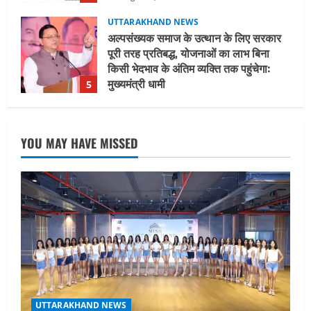
August 2, 2026
UTTARAKHAND NEWS
मिस उत्तराखंड 2026 के सब-कॉन्टेस्ट ‘मिस
ब्यूटीफुल आइज़’ एवं ‘मिस ब्यूटीफुल हेयर’ का
आयोजन
1
August 5, 2026
UTTARAKHAND NEWS
एमआईटी वर्ल्ड पीस यूनिवर्सिटी और जर्मनी के
YOU MAY HAVE MISSED
बीएसबीआई के बीच समझौता; भारतीय छात्रों
को मिलेंगे वैश्विक अवसर
2
August 5, 2026
STATES NEWS
महाराज की राजस्थान के मुख्यमंत्री से
शिष्टाचार भेंट पर्यटन और सांस्कृतिक
गतिविधियों के विस्तार पर हुई चर्चा
3
August 4, 2026
UTTARAKHAND NEWS
UTTARAKHAND NEWS
नोमुरा रिपोर्ट: जंग के कारण भारत को हर वर्ष