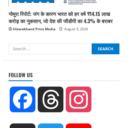
नोमुरा रिपोर्ट: जंग के कारण भारत को हर वर्ष ₹14.15 लाख
करोड़ का नुकसान, जो देश की जीडीपी का 4.3% के बराबर
Uttarakhand Print Media
August 3, 2026
Search
for:
UTTARAKHAND NEWS
एमआईटी वर्ल्ड पीस यूनिवर्सिटी और जर्मनी के
बीएसबीआई के बीच समझौता; भारतीय छात्रों
FOLLOW US
को मिलेंगे वैश्विक अवसर
2
August 5, 2026
STATES NEWS
Facebook
Threads
Instagram
महाराज की राजस्थान के मुख्यमंत्री से
शिष्टाचार भेंट पर्यटन और सांस्कृतिक
गतिविधियों के विस्तार पर हुई चर्चा
3
August 4, 2026