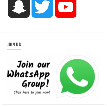
UTTARAKHAND NEWS
Snapchat
Twitter
YouTube
नोमुरा रिपोर्ट: जंग के कारण भारत को हर वर्ष
₹14.15 लाख करोड़ का नुकसान, जो देश की
जीडीपी का 4.3% के बराबर
4
August 3, 2026
UTTARAKHAND NEWS
अल्पसंख्यक समाज के उत्थान के लिए सरकार
JOIN US
पूरी तरह प्रतिबद्ध, योजनाओं का लाभ बिना
किसी भेदभाव के अंतिम व्यक्ति तक पहुंचेगा:
मुख्यमंत्री धामी
5
August 2, 2026
UTTARAKHAND NEWS
मिस उत्तराखंड 2026 के सब-कॉन्टेस्ट ‘मिस
ब्यूटीफुल आइज़’ एवं ‘मिस ब्यूटीफुल हेयर’ का
आयोजन
1
August 5, 2026
UTTARAKHAND NEWS
एमआईटी वर्ल्ड पीस यूनिवर्सिटी और जर्मनी के