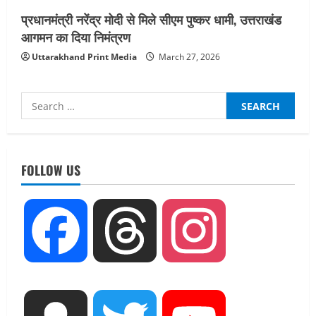
प्रधानमंत्री नरेंद्र मोदी से मिले सीएम पुष्कर धामी, उत्तराखंड
आगमन का दिया निमंत्रण
Uttarakhand Print Media
March 27, 2026
Search
for:
UTTARAKHAND NEWS
नाबार्ड ने राष्ट्रीय हथकरघा दिवस के अवसर पर
मुंबई में तीन दिवसीय प्रदर्शनी का आयोजन किया
FOLLOW US
August 7, 2026
2
UTTARAKHAND NEWS
Facebook
Threads
Instagram
जिलाधिकारी/जिला निर्वाचन अधिकारी ने
सहसपुर विधानसभा क्षेत्र के पोलिंग बूथों का
निरीक्षण कर एसआईआर आपत्ति निस्तारण
शिविर की व्यवस्थाओं का लिया जायजा
3
August 6, 2026