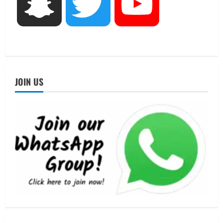
Snapchat
Twitter
YouTube
UTTARAKHAND NEWS
तीलू रौतेली पुरस्कार के लिए 13 वीरांगनाओं का
चयन : रेखा आर्या
August 6, 2026
4
UTTARAKHAND NEWS
मिस उत्तराखंड 2026 के सब-कॉन्टेस्ट ‘मिस
JOIN US
ब्यूटीफुल आइज़’ एवं ‘मिस ब्यूटीफुल हेयर’ का
आयोजन
5
August 5, 2026
UTTARAKHAND NEWS
धामी कैबिनेट ने लिए कई महत्वपूर्ण निर्णय, अब
सामान्य वर्ग के पशुपालकों को भी गाय एवं भैंस
खरीद पर मिलेगा अनुदान, मजदूरी संहिता
नियमावली-2026 को मिली मंजूरी
1
August 7, 2026
UTTARAKHAND NEWS
नाबार्ड ने राष्ट्रीय हथकरघा दिवस के अवसर पर
मुंबई में तीन दिवसीय प्रदर्शनी का आयोजन किया