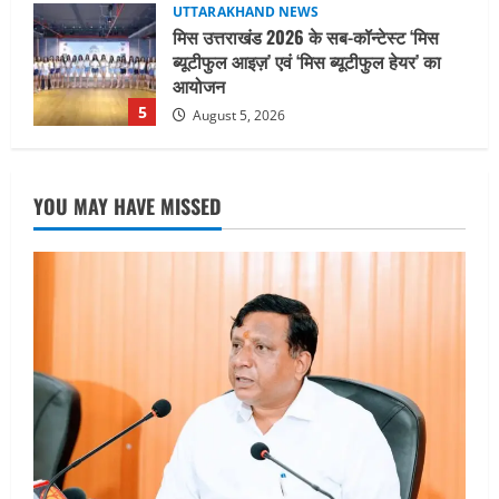
UTTARAKHAND NEWS
धामी कैबिनेट ने लिए कई महत्वपूर्ण निर्णय, अब
सामान्य वर्ग के पशुपालकों को भी गाय एवं भैंस
खरीद पर मिलेगा अनुदान, मजदूरी संहिता
नियमावली-2026 को मिली मंजूरी
1
August 7, 2026
UTTARAKHAND NEWS
नाबार्ड ने राष्ट्रीय हथकरघा दिवस के अवसर पर
YOU MAY HAVE MISSED
मुंबई में तीन दिवसीय प्रदर्शनी का आयोजन किया
August 7, 2026
2
UTTARAKHAND NEWS
जिलाधिकारी/जिला निर्वाचन अधिकारी ने
सहसपुर विधानसभा क्षेत्र के पोलिंग बूथों का
निरीक्षण कर एसआईआर आपत्ति निस्तारण
शिविर की व्यवस्थाओं का लिया जायजा
3
August 6, 2026
UTTARAKHAND NEWS
तीलू रौतेली पुरस्कार के लिए 13 वीरांगनाओं का