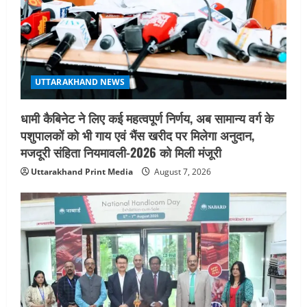
चयन : रेखा आर्या
August 6, 2026
4
UTTARAKHAND NEWS
मिस उत्तराखंड 2026 के सब-कॉन्टेस्ट ‘मिस
UTTARAKHAND NEWS
ब्यूटीफुल आइज़’ एवं ‘मिस ब्यूटीफुल हेयर’ का
आयोजन
धामी कैबिनेट ने लिए कई महत्वपूर्ण निर्णय, अब सामान्य वर्ग के
5
August 5, 2026
पशुपालकों को भी गाय एवं भैंस खरीद पर मिलेगा अनुदान,
मजदूरी संहिता नियमावली-2026 को मिली मंजूरी
Uttarakhand Print Media
August 7, 2026