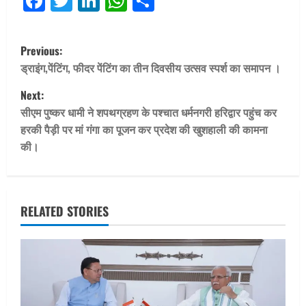
Facebook
Twitter
LinkedIn
WhatsApp
Share
P
Previous:
o
ड्राइंग,पेंटिंग, फीदर पेंटिंग का तीन दिवसीय उत्सव स्पर्श का समापन ।
Next:
s
सीएम पुष्कर धामी ने शपथग्रहण के पश्चात धर्मनगरी हरिद्वार पहुंच कर
t
हरकी पैड़ी पर मां गंगा का पूजन कर प्रदेश की खुशहाली की कामना
की।
n
a
v
RELATED STORIES
i
g
a