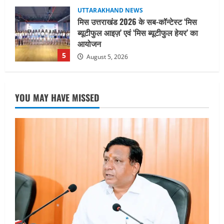
UTTARAKHAND NEWS
धामी कैबिनेट ने लिए कई महत्वपूर्ण निर्णय, अब
सामान्य वर्ग के पशुपालकों को भी गाय एवं भैंस
खरीद पर मिलेगा अनुदान, मजदूरी संहिता
नियमावली-2026 को मिली मंजूरी
1
August 7, 2026
UTTARAKHAND NEWS
नाबार्ड ने राष्ट्रीय हथकरघा दिवस के अवसर पर
YOU MAY HAVE MISSED
मुंबई में तीन दिवसीय प्रदर्शनी का आयोजन किया
August 7, 2026
2
UTTARAKHAND NEWS
जिलाधिकारी/जिला निर्वाचन अधिकारी ने
सहसपुर विधानसभा क्षेत्र के पोलिंग बूथों का
निरीक्षण कर एसआईआर आपत्ति निस्तारण
शिविर की व्यवस्थाओं का लिया जायजा
3
August 6, 2026
UTTARAKHAND NEWS
तीलू रौतेली पुरस्कार के लिए 13 वीरांगनाओं का