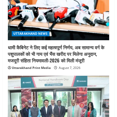
चयन : रेखा आर्या
August 6, 2026
4
UTTARAKHAND NEWS
मिस उत्तराखंड 2026 के सब-कॉन्टेस्ट ‘मिस
UTTARAKHAND NEWS
ब्यूटीफुल आइज़’ एवं ‘मिस ब्यूटीफुल हेयर’ का
आयोजन
धामी कैबिनेट ने लिए कई महत्वपूर्ण निर्णय, अब सामान्य वर्ग के
5
August 5, 2026
पशुपालकों को भी गाय एवं भैंस खरीद पर मिलेगा अनुदान,
मजदूरी संहिता नियमावली-2026 को मिली मंजूरी
Uttarakhand Print Media
August 7, 2026