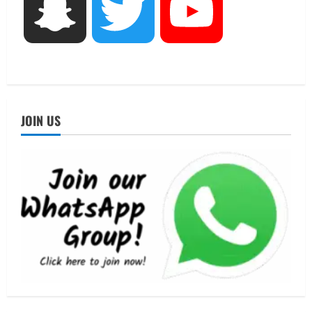
Snapchat
Twitter
YouTube
UTTARAKHAND NEWS
तीलू रौतेली पुरस्कार के लिए 13 वीरांगनाओं का
चयन : रेखा आर्या
August 6, 2026
4
UTTARAKHAND NEWS
मिस उत्तराखंड 2026 के सब-कॉन्टेस्ट ‘मिस
JOIN US
ब्यूटीफुल आइज़’ एवं ‘मिस ब्यूटीफुल हेयर’ का
आयोजन
5
August 5, 2026
UTTARAKHAND NEWS
धामी कैबिनेट ने लिए कई महत्वपूर्ण निर्णय, अब
सामान्य वर्ग के पशुपालकों को भी गाय एवं भैंस
खरीद पर मिलेगा अनुदान, मजदूरी संहिता
नियमावली-2026 को मिली मंजूरी
1
August 7, 2026
UTTARAKHAND NEWS
नाबार्ड ने राष्ट्रीय हथकरघा दिवस के अवसर पर