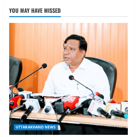
नाबार्ड ने राष्ट्रीय हथकरघा दिवस के अवसर पर
YOU MAY HAVE MISSED
मुंबई में तीन दिवसीय प्रदर्शनी का आयोजन किया
August 7, 2026
2
UTTARAKHAND NEWS
जिलाधिकारी/जिला निर्वाचन अधिकारी ने
सहसपुर विधानसभा क्षेत्र के पोलिंग बूथों का
निरीक्षण कर एसआईआर आपत्ति निस्तारण
शिविर की व्यवस्थाओं का लिया जायजा
3
August 6, 2026
UTTARAKHAND NEWS
तीलू रौतेली पुरस्कार के लिए 13 वीरांगनाओं का
चयन : रेखा आर्या
August 6, 2026
4
UTTARAKHAND NEWS
मिस उत्तराखंड 2026 के सब-कॉन्टेस्ट ‘मिस
UTTARAKHAND NEWS
ब्यूटीफुल आइज़’ एवं ‘मिस ब्यूटीफुल हेयर’ का
आयोजन