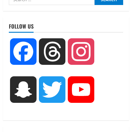
for:
UTTARAKHAND NEWS
नाबार्ड ने राष्ट्रीय हथकरघा दिवस के अवसर पर
मुंबई में तीन दिवसीय प्रदर्शनी का आयोजन किया
FOLLOW US
August 7, 2026
2
UTTARAKHAND NEWS
Facebook
Threads
Instagram
जिलाधिकारी/जिला निर्वाचन अधिकारी ने
सहसपुर विधानसभा क्षेत्र के पोलिंग बूथों का
निरीक्षण कर एसआईआर आपत्ति निस्तारण
शिविर की व्यवस्थाओं का लिया जायजा
3
August 6, 2026
Snapchat
Twitter
YouTube
UTTARAKHAND NEWS
तीलू रौतेली पुरस्कार के लिए 13 वीरांगनाओं का
चयन : रेखा आर्या
August 6, 2026
4
UTTARAKHAND NEWS
मिस उत्तराखंड 2026 के सब-कॉन्टेस्ट ‘मिस