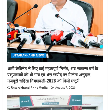
शिविर की व्यवस्थाओं का लिया जायजा
3
August 6, 2026
UTTARAKHAND NEWS
तीलू रौतेली पुरस्कार के लिए 13 वीरांगनाओं का
चयन : रेखा आर्या
August 6, 2026
4
UTTARAKHAND NEWS
मिस उत्तराखंड 2026 के सब-कॉन्टेस्ट ‘मिस
UTTARAKHAND NEWS
ब्यूटीफुल आइज़’ एवं ‘मिस ब्यूटीफुल हेयर’ का
आयोजन
धामी कैबिनेट ने लिए कई महत्वपूर्ण निर्णय, अब सामान्य वर्ग के
5
August 5, 2026
पशुपालकों को भी गाय एवं भैंस खरीद पर मिलेगा अनुदान,
मजदूरी संहिता नियमावली-2026 को मिली मंजूरी
Uttarakhand Print Media
August 7, 2026