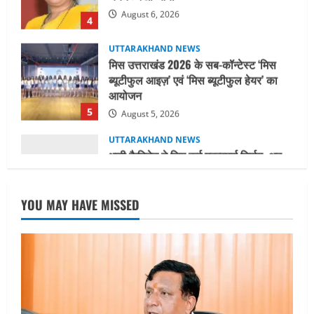
मिस उत्तराखंड 2026 के सब-कॉन्टेस्ट ‘मिस
ब्यूटीफुल आइज़’ एवं ‘मिस ब्यूटीफुल हेयर’ का
आयोजन
5
August 5, 2026
UTTARAKHAND NEWS
धामी कैबिनेट ने लिए कई महत्वपूर्ण निर्णय, अब
सामान्य वर्ग के पशुपालकों को भी गाय एवं भैंस
खरीद पर मिलेगा अनुदान, मजदूरी संहिता
नियमावली-2026 को मिली मंजूरी
1
August 7, 2026
UTTARAKHAND NEWS
नाबार्ड ने राष्ट्रीय हथकरघा दिवस के अवसर पर
YOU MAY HAVE MISSED
मुंबई में तीन दिवसीय प्रदर्शनी का आयोजन किया
August 7, 2026
2
UTTARAKHAND NEWS
जिलाधिकारी/जिला निर्वाचन अधिकारी ने
सहसपुर विधानसभा क्षेत्र के पोलिंग बूथों का
निरीक्षण कर एसआईआर आपत्ति निस्तारण