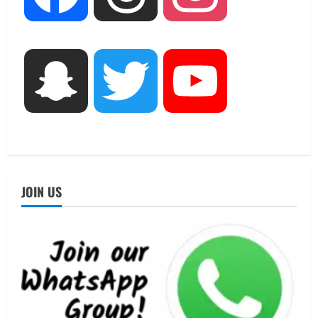
सहसपुर विधानसभा क्षेत्र के पोलिंग बूथों का
निरीक्षण कर एसआईआर आपत्ति निस्तारण
शिविर की व्यवस्थाओं का लिया जायजा
3
August 6, 2026
Snapchat
Twitter
YouTube
UTTARAKHAND NEWS
तीलू रौतेली पुरस्कार के लिए 13 वीरांगनाओं का
चयन : रेखा आर्या
August 6, 2026
4
UTTARAKHAND NEWS
मिस उत्तराखंड 2026 के सब-कॉन्टेस्ट ‘मिस
JOIN US
ब्यूटीफुल आइज़’ एवं ‘मिस ब्यूटीफुल हेयर’ का
आयोजन
5
August 5, 2026
UTTARAKHAND NEWS
धामी कैबिनेट ने लिए कई महत्वपूर्ण निर्णय, अब
सामान्य वर्ग के पशुपालकों को भी गाय एवं भैंस
खरीद पर मिलेगा अनुदान, मजदूरी संहिता