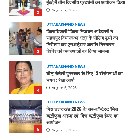
निरीक्षण कर एसआईआर आपत्ति निस्तारण
शिविर की व्यवस्थाओं का लिया जायजा
3
August 6, 2026
UTTARAKHAND NEWS
तीलू रौतेली पुरस्कार के लिए 13 वीरांगनाओं का
चयन : रेखा आर्या
August 6, 2026
4
UTTARAKHAND NEWS
मिस उत्तराखंड 2026 के सब-कॉन्टेस्ट ‘मिस
ब्यूटीफुल आइज़’ एवं ‘मिस ब्यूटीफुल हेयर’ का
आयोजन
5
August 5, 2026
UTTARAKHAND NEWS
धामी कैबिनेट ने लिए कई महत्वपूर्ण निर्णय, अब
सामान्य वर्ग के पशुपालकों को भी गाय एवं भैंस
खरीद पर मिलेगा अनुदान, मजदूरी संहिता
नियमावली-2026 को मिली मंजूरी
1