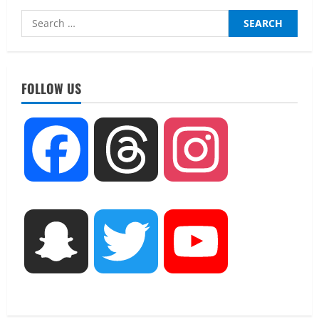
Search
for:
UTTARAKHAND NEWS
नाबार्ड ने राष्ट्रीय हथकरघा दिवस के अवसर पर
मुंबई में तीन दिवसीय प्रदर्शनी का आयोजन किया
FOLLOW US
August 7, 2026
2
UTTARAKHAND NEWS
Facebook
Threads
Instagram
जिलाधिकारी/जिला निर्वाचन अधिकारी ने
सहसपुर विधानसभा क्षेत्र के पोलिंग बूथों का
निरीक्षण कर एसआईआर आपत्ति निस्तारण
शिविर की व्यवस्थाओं का लिया जायजा
3
August 6, 2026
Snapchat
Twitter
YouTube
UTTARAKHAND NEWS
तीलू रौतेली पुरस्कार के लिए 13 वीरांगनाओं का
चयन : रेखा आर्या
August 6, 2026
4