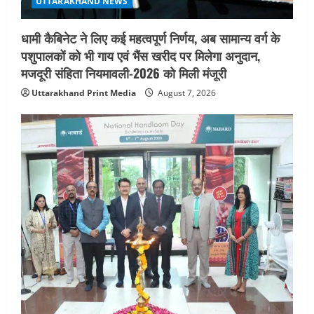
UTTARAKHAND NEWS
ब्यूटीफुल आइज़’ एवं ‘मिस ब्यूटीफुल हेयर’ का
आयोजन
धामी कैबिनेट ने लिए कई महत्वपूर्ण निर्णय, अब सामान्य वर्ग के
5
August 5, 2026
पशुपालकों को भी गाय एवं भैंस खरीद पर मिलेगा अनुदान,
मजदूरी संहिता नियमावली-2026 को मिली मंजूरी
Uttarakhand Print Media
August 7, 2026