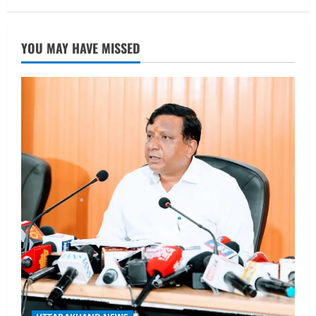
August 7, 2026
UTTARAKHAND NEWS
नाबार्ड ने राष्ट्रीय हथकरघा दिवस के अवसर पर
YOU MAY HAVE MISSED
मुंबई में तीन दिवसीय प्रदर्शनी का आयोजन किया
August 7, 2026
2
UTTARAKHAND NEWS
जिलाधिकारी/जिला निर्वाचन अधिकारी ने
सहसपुर विधानसभा क्षेत्र के पोलिंग बूथों का
निरीक्षण कर एसआईआर आपत्ति निस्तारण
शिविर की व्यवस्थाओं का लिया जायजा
3
August 6, 2026
UTTARAKHAND NEWS
तीलू रौतेली पुरस्कार के लिए 13 वीरांगनाओं का
चयन : रेखा आर्या
August 6, 2026
4
UTTARAKHAND NEWS
मिस उत्तराखंड 2026 के सब-कॉन्टेस्ट ‘मिस