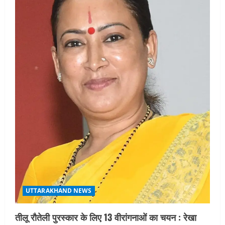
a
t
i
o
n
UTTARAKHAND NEWS
तीलू रौतेली पुरस्कार के लिए 13 वीरांगनाओं का चयन : रेखा