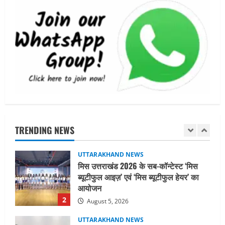
जीडीपी का 4.3% के बराबर
5
August 3, 2026
UTTARAKHAND NEWS
तीलू रौतेली पुरस्कार के लिए 13 वीरांगनाओं का
चयन : रेखा आर्या
August 6, 2026
1
UTTARAKHAND NEWS
मिस उत्तराखंड 2026 के सब-कॉन्टेस्ट ‘मिस
ब्यूटीफुल आइज़’ एवं ‘मिस ब्यूटीफुल हेयर’ का
TRENDING NEWS
आयोजन
2
August 5, 2026
UTTARAKHAND NEWS
एमआईटी वर्ल्ड पीस यूनिवर्सिटी और जर्मनी के
बीएसबीआई के बीच समझौता; भारतीय छात्रों
को मिलेंगे वैश्विक अवसर
3
August 5, 2026