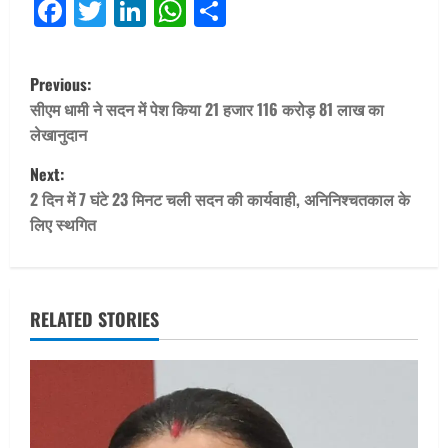
Facebook
Twitter
LinkedIn
WhatsApp
Share
P
Previous:
o
सीएम धामी ने सदन में पेश किया 21 हजार 116 करोड़ 81 लाख का
लेखानुदान
s
Next:
t
2 दिन में 7 घंटे 23 मिनट चली सदन की कार्यवाही, अनिनिश्चतकाल के
लिए स्थगित
n
a
v
RELATED STORIES
i
g