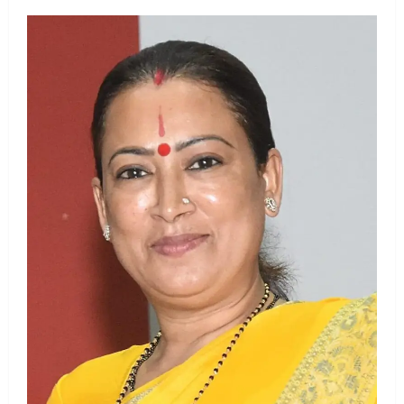
ब्यूटीफुल आइज़’ एवं ‘मिस ब्यूटीफुल हेयर’ का
आयोजन
2
August 5, 2026
UTTARAKHAND NEWS
एमआईटी वर्ल्ड पीस यूनिवर्सिटी और जर्मनी के
बीएसबीआई के बीच समझौता; भारतीय छात्रों
को मिलेंगे वैश्विक अवसर
3
August 5, 2026
STATES NEWS
महाराज की राजस्थान के मुख्यमंत्री से
शिष्टाचार भेंट पर्यटन और सांस्कृतिक
गतिविधियों के विस्तार पर हुई चर्चा
4
August 4, 2026
UTTARAKHAND NEWS
नोमुरा रिपोर्ट: जंग के कारण भारत को हर वर्ष
₹14.15 लाख करोड़ का नुकसान, जो देश की
जीडीपी का 4.3% के बराबर
5