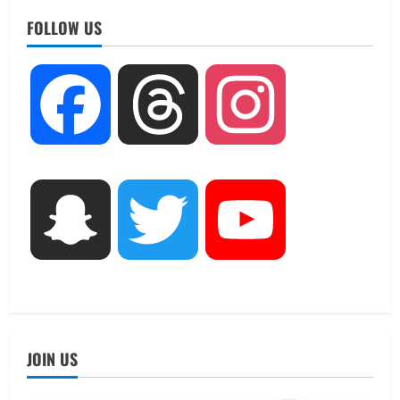
UTTARAKHAND NEWS
FOLLOW US
मिस उत्तराखंड 2026 के सब-कॉन्टेस्ट ‘मिस
ब्यूटीफुल आइज़’ एवं ‘मिस ब्यूटीफुल हेयर’ का
आयोजन
2
August 5, 2026
Facebook
Threads
Instagram
UTTARAKHAND NEWS
एमआईटी वर्ल्ड पीस यूनिवर्सिटी और जर्मनी के
बीएसबीआई के बीच समझौता; भारतीय छात्रों
को मिलेंगे वैश्विक अवसर
3
August 5, 2026
Snapchat
Twitter
YouTube
STATES NEWS
महाराज की राजस्थान के मुख्यमंत्री से
शिष्टाचार भेंट पर्यटन और सांस्कृतिक
गतिविधियों के विस्तार पर हुई चर्चा
4
August 4, 2026
JOIN US
UTTARAKHAND NEWS
नोमुरा रिपोर्ट: जंग के कारण भारत को हर वर्ष
₹14.15 लाख करोड़ का नुकसान, जो देश की