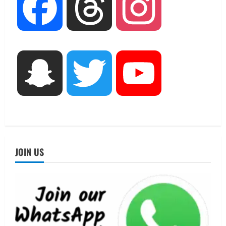
UTTARAKHAND NEWS
Facebook
Threads
Instagram
जिलाधिकारी/जिला निर्वाचन अधिकारी ने
सहसपुर विधानसभा क्षेत्र के पोलिंग बूथों का
निरीक्षण कर एसआईआर आपत्ति निस्तारण
शिविर की व्यवस्थाओं का लिया जायजा
3
August 6, 2026
Snapchat
Twitter
YouTube
UTTARAKHAND NEWS
तीलू रौतेली पुरस्कार के लिए 13 वीरांगनाओं का
चयन : रेखा आर्या
August 6, 2026
4
UTTARAKHAND NEWS
मिस उत्तराखंड 2026 के सब-कॉन्टेस्ट ‘मिस
JOIN US
ब्यूटीफुल आइज़’ एवं ‘मिस ब्यूटीफुल हेयर’ का
आयोजन
5
August 5, 2026
UTTARAKHAND NEWS
धामी कैबिनेट ने लिए कई महत्वपूर्ण निर्णय, अब
सामान्य वर्ग के पशुपालकों को भी गाय एवं भैंस