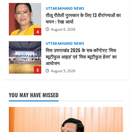
UTTARAKHAND NEWS
मिस उत्तराखंड 2026 के सब-कॉन्टेस्ट ‘मिस
ब्यूटीफुल आइज़’ एवं ‘मिस ब्यूटीफुल हेयर’ का
आयोजन
5
August 5, 2026
UTTARAKHAND NEWS
धामी कैबिनेट ने लिए कई महत्वपूर्ण निर्णय, अब
सामान्य वर्ग के पशुपालकों को भी गाय एवं भैंस
खरीद पर मिलेगा अनुदान, मजदूरी संहिता
नियमावली-2026 को मिली मंजूरी
1
August 7, 2026
UTTARAKHAND NEWS
नाबार्ड ने राष्ट्रीय हथकरघा दिवस के अवसर पर
YOU MAY HAVE MISSED
मुंबई में तीन दिवसीय प्रदर्शनी का आयोजन किया
August 7, 2026
2
UTTARAKHAND NEWS
जिलाधिकारी/जिला निर्वाचन अधिकारी ने