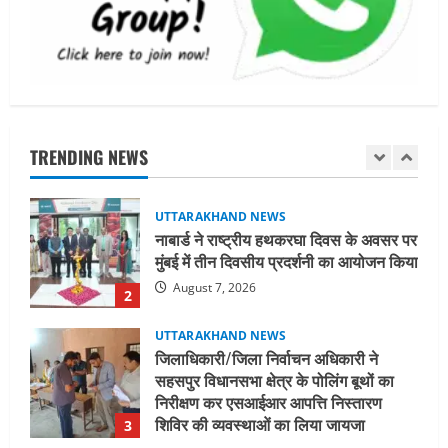
खरीद पर मिलेगा अनुदान, मजदूरी संहिता
नियमावली-2026 को मिली मंजूरी
1
August 7, 2026
UTTARAKHAND NEWS
नाबार्ड ने राष्ट्रीय हथकरघा दिवस के अवसर पर
मुंबई में तीन दिवसीय प्रदर्शनी का आयोजन किया
TRENDING NEWS
August 7, 2026
2
UTTARAKHAND NEWS
जिलाधिकारी/जिला निर्वाचन अधिकारी ने
सहसपुर विधानसभा क्षेत्र के पोलिंग बूथों का
निरीक्षण कर एसआईआर आपत्ति निस्तारण
शिविर की व्यवस्थाओं का लिया जायजा
3
August 6, 2026
UTTARAKHAND NEWS
तीलू रौतेली पुरस्कार के लिए 13 वीरांगनाओं का
चयन : रेखा आर्या
August 6, 2026
4