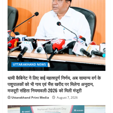
सहसपुर विधानसभा क्षेत्र के पोलिंग बूथों का
निरीक्षण कर एसआईआर आपत्ति निस्तारण
शिविर की व्यवस्थाओं का लिया जायजा
3
August 6, 2026
UTTARAKHAND NEWS
तीलू रौतेली पुरस्कार के लिए 13 वीरांगनाओं का
चयन : रेखा आर्या
August 6, 2026
4
UTTARAKHAND NEWS
मिस उत्तराखंड 2026 के सब-कॉन्टेस्ट ‘मिस
UTTARAKHAND NEWS
ब्यूटीफुल आइज़’ एवं ‘मिस ब्यूटीफुल हेयर’ का
आयोजन
धामी कैबिनेट ने लिए कई महत्वपूर्ण निर्णय, अब सामान्य वर्ग के
5
August 5, 2026
पशुपालकों को भी गाय एवं भैंस खरीद पर मिलेगा अनुदान,
मजदूरी संहिता नियमावली-2026 को मिली मंजूरी
Uttarakhand Print Media
August 7, 2026