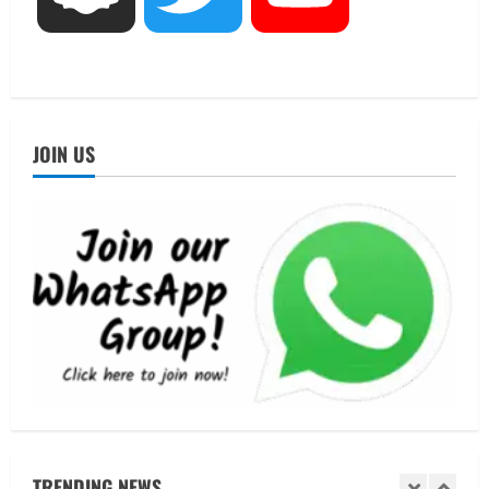
UTTARAKHAND NEWS
नाबार्ड ने राष्ट्रीय हथकरघा दिवस के अवसर पर
मुंबई में तीन दिवसीय प्रदर्शनी का आयोजन किया
August 7, 2026
4
UTTARAKHAND NEWS
JOIN US
जिलाधिकारी/जिला निर्वाचन अधिकारी ने
सहसपुर विधानसभा क्षेत्र के पोलिंग बूथों का
निरीक्षण कर एसआईआर आपत्ति निस्तारण
शिविर की व्यवस्थाओं का लिया जायजा
5
August 6, 2026
UTTARAKHAND NEWS
मुख्यमंत्री ने हर घर तिरंगा यात्रा कार्यक्रम में
किया प्रतिभाग
August 9, 2026
1
UTTARAKHAND NEWS
15 अगस्त तक ई-केवाईसी नहीं कराई तो गैस
आपूर्ति पर पड़ सकता है असर
TRENDING NEWS