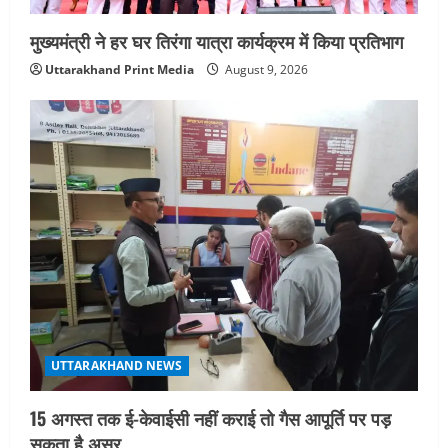
मुंबई में तीन दिवसीय प्रदर्शनी का आयोजन किया
August 7, 2026
मुख्यमंत्री ने हर घर तिरंगा यात्रा कार्यक्रम में किया प्रतिभाग
4
Uttarakhand Print Media
August 9, 2026
UTTARAKHAND NEWS
जिलाधिकारी/जिला निर्वाचन अधिकारी ने
सहसपुर विधानसभा क्षेत्र के पोलिंग बूथों का
निरीक्षण कर एसआईआर आपत्ति निस्तारण
शिविर की व्यवस्थाओं का लिया जायजा
5
August 6, 2026
UTTARAKHAND NEWS
15 अगस्त तक ई-केवाईसी नहीं कराई तो गैस आपूर्ति पर पड़
सकता है असर