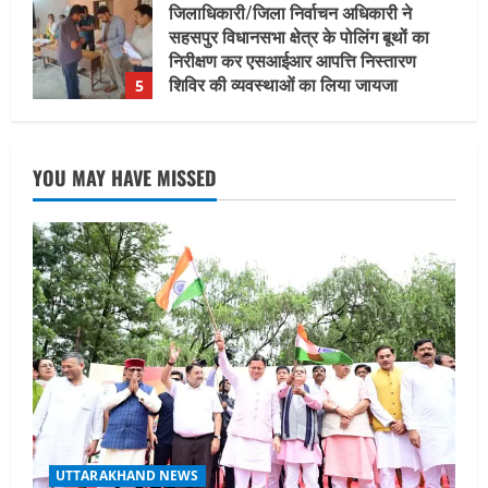
UTTARAKHAND NEWS
मुख्यमंत्री ने हर घर तिरंगा यात्रा कार्यक्रम में
किया प्रतिभाग
August 9, 2026
1
UTTARAKHAND NEWS
YOU MAY HAVE MISSED
15 अगस्त तक ई-केवाईसी नहीं कराई तो गैस
आपूर्ति पर पड़ सकता है असर
August 8, 2026
2
UTTARAKHAND NEWS
धामी कैबिनेट ने लिए कई महत्वपूर्ण निर्णय, अब
सामान्य वर्ग के पशुपालकों को भी गाय एवं भैंस
खरीद पर मिलेगा अनुदान, मजदूरी संहिता
नियमावली-2026 को मिली मंजूरी
3
August 7, 2026
UTTARAKHAND NEWS
नाबार्ड ने राष्ट्रीय हथकरघा दिवस के अवसर पर
UTTARAKHAND NEWS