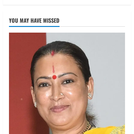
चयन : रेखा आर्या
August 6, 2026
1
YOU MAY HAVE MISSED
UTTARAKHAND NEWS
मिस उत्तराखंड 2026 के सब-कॉन्टेस्ट ‘मिस
ब्यूटीफुल आइज़’ एवं ‘मिस ब्यूटीफुल हेयर’ का
आयोजन
2
August 5, 2026
UTTARAKHAND NEWS
एमआईटी वर्ल्ड पीस यूनिवर्सिटी और जर्मनी के
बीएसबीआई के बीच समझौता; भारतीय छात्रों
को मिलेंगे वैश्विक अवसर
3
August 5, 2026
STATES NEWS
महाराज की राजस्थान के मुख्यमंत्री से
शिष्टाचार भेंट पर्यटन और सांस्कृतिक
गतिविधियों के विस्तार पर हुई चर्चा
4
August 4, 2026