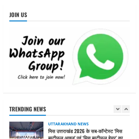
गतिविधियों के विस्तार पर हुई चर्चा
4
August 4, 2026
JOIN US
UTTARAKHAND NEWS
नोमुरा रिपोर्ट: जंग के कारण भारत को हर वर्ष
₹14.15 लाख करोड़ का नुकसान, जो देश की
जीडीपी का 4.3% के बराबर
5
August 3, 2026
UTTARAKHAND NEWS
तीलू रौतेली पुरस्कार के लिए 13 वीरांगनाओं का
चयन : रेखा आर्या
August 6, 2026
1
UTTARAKHAND NEWS
मिस उत्तराखंड 2026 के सब-कॉन्टेस्ट ‘मिस
TRENDING NEWS
ब्यूटीफुल आइज़’ एवं ‘मिस ब्यूटीफुल हेयर’ का
आयोजन
2
August 5, 2026