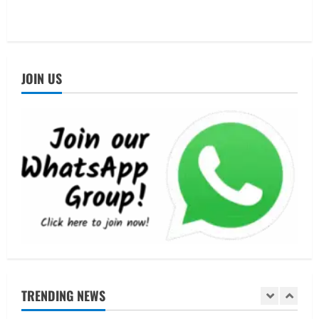
को मिलेंगे वैश्विक अवसर
4
August 5, 2026
STATES NEWS
महाराज की राजस्थान के मुख्यमंत्री से
JOIN US
शिष्टाचार भेंट पर्यटन और सांस्कृतिक
गतिविधियों के विस्तार पर हुई चर्चा
5
August 4, 2026
UTTARAKHAND NEWS
जिलाधिकारी/जिला निर्वाचन अधिकारी ने
सहसपुर विधानसभा क्षेत्र के पोलिंग बूथों का
निरीक्षण कर एसआईआर आपत्ति निस्तारण
शिविर की व्यवस्थाओं का लिया जायजा
1
August 6, 2026
UTTARAKHAND NEWS
तीलू रौतेली पुरस्कार के लिए 13 वीरांगनाओं का
चयन : रेखा आर्या
TRENDING NEWS
August 6, 2026
2