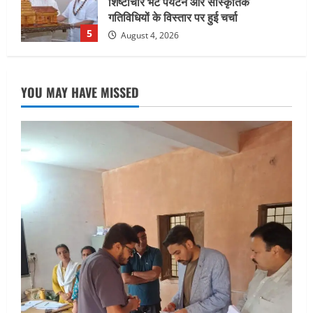
सहसपुर विधानसभा क्षेत्र के पोलिंग बूथों का
निरीक्षण कर एसआईआर आपत्ति निस्तारण
शिविर की व्यवस्थाओं का लिया जायजा
1
August 6, 2026
UTTARAKHAND NEWS
तीलू रौतेली पुरस्कार के लिए 13 वीरांगनाओं का
YOU MAY HAVE MISSED
चयन : रेखा आर्या
August 6, 2026
2
UTTARAKHAND NEWS
मिस उत्तराखंड 2026 के सब-कॉन्टेस्ट ‘मिस
ब्यूटीफुल आइज़’ एवं ‘मिस ब्यूटीफुल हेयर’ का
आयोजन
3
August 5, 2026
UTTARAKHAND NEWS
एमआईटी वर्ल्ड पीस यूनिवर्सिटी और जर्मनी के
बीएसबीआई के बीच समझौता; भारतीय छात्रों
को मिलेंगे वैश्विक अवसर
4
August 5, 2026