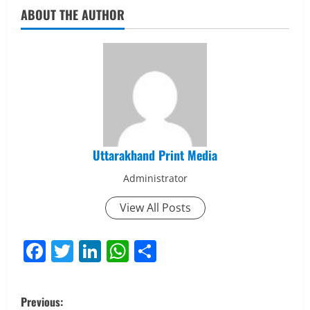
ABOUT THE AUTHOR
Uttarakhand Print Media
Administrator
View All Posts
Facebook
Twitter
LinkedIn
WhatsApp
Share
P
Previous: