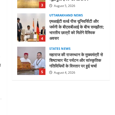
अवसर
4
August 5, 2026
STATES NEWS
महाराज की राजस्थान के मुख्यमंत्री से
शिष्टाचार भेंट पर्यटन और सांस्कृतिक
गतिविधियों के विस्तार पर हुई चर्चा
5
August 4, 2026
UTTARAKHAND NEWS
जिलाधिकारी/जिला निर्वाचन अधिकारी
ने सहसपुर विधानसभा क्षेत्र के पोलिंग
स
बूथों का निरीक्षण कर एसआईआर
आपत्ति निस्तारण शिविर की व्यवस्थाओं
1
का लिया जायजा
August 6, 2026
UTTARAKHAND NEWS
तीलू रौतेली पुरस्कार के लिए 13
वीरांगनाओं का चयन : रेखा आर्या
August 6, 2026
2