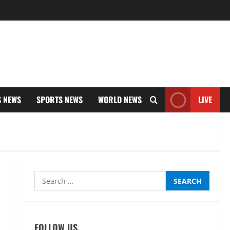
S NEWS
SPORTS NEWS
WORLD NEWS
LIVE
Search
for:
UTTARAKHAND NEWS
तीलू रौतेली पुरस्कार के लिए 13
वीरांगनाओं का चयन : रेखा आर्या
FOLLOW US
August 6, 2026