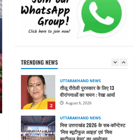
जिलाधिकारी/जिला निर्वाचन अधिकारी
ने सहसपुर विधानसभा क्षेत्र के पोलिंग
बूथों का निरीक्षण कर एसआईआर
आपत्ति निस्तारण शिविर की व्यवस्थाओं
1
का लिया जायजा
August 6, 2026
UTTARAKHAND NEWS
तीलू रौतेली पुरस्कार के लिए 13
वीरांगनाओं का चयन : रेखा आर्या
TRENDING NEWS
August 6, 2026
2
UTTARAKHAND NEWS
मिस उत्तराखंड 2026 के सब-कॉन्टेस्ट
‘मिस ब्यूटीफुल आइज़’ एवं ‘मिस
ब्यूटीफुल हेयर’ का आयोजन
3
August 5, 2026
UTTARAKHAND NEWS
एमआईटी वर्ल्ड पीस यूनिवर्सिटी और
जर्मनी के बीएसबीआई के बीच समझौता;
भारतीय छात्रों को मिलेंगे वैश्विक