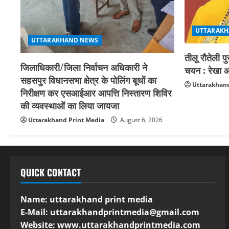
UTTARAKH
UTTARAKHAND NEWS
तीलू रौतेली प
जिलाधिकारी/जिला निर्वाचन अधिकारी ने
चयन : रेखा आर
सहसपुर विधानसभा क्षेत्र के पोलिंग बूथों का
Uttarakhand
निरीक्षण कर एसआईआर आपत्ति निस्तारण शिविर
की व्यवस्थाओं का लिया जायजा
Uttarakhand Print Media
August 6, 2026
QUICK CONTACT
Name: uttarakhand print media
E-Mail:
uttarakhandprintmedia@gmail.com
Website: www.uttarakhandprintmedia.com