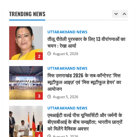
चयन : रेखा आर्या
TRENDING NEWS
August 6, 2026
2
UTTARAKHAND NEWS
मिस उत्तराखंड 2026 के सब-कॉन्टेस्ट ‘मिस
ब्यूटीफुल आइज़’ एवं ‘मिस ब्यूटीफुल हेयर’ का
आयोजन
3
August 5, 2026
UTTARAKHAND NEWS
एमआईटी वर्ल्ड पीस यूनिवर्सिटी और जर्मनी के
बीएसबीआई के बीच समझौता; भारतीय छात्रों
को मिलेंगे वैश्विक अवसर
4
August 5, 2026
STATES NEWS
महाराज की राजस्थान के मुख्यमंत्री से
शिष्टाचार भेंट पर्यटन और सांस्कृतिक
गतिविधियों के विस्तार पर हुई चर्चा
5
August 4, 2026