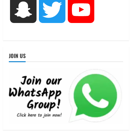
UTTARAKHAND NEWS
Snapchat
Twitter
YouTube
एमआईटी वर्ल्ड पीस यूनिवर्सिटी और जर्मनी के
बीएसबीआई के बीच समझौता; भारतीय छात्रों
को मिलेंगे वैश्विक अवसर
4
August 5, 2026
STATES NEWS
महाराज की राजस्थान के मुख्यमंत्री से
JOIN US
शिष्टाचार भेंट पर्यटन और सांस्कृतिक
गतिविधियों के विस्तार पर हुई चर्चा
5
August 4, 2026
UTTARAKHAND NEWS
जिलाधिकारी/जिला निर्वाचन अधिकारी ने
सहसपुर विधानसभा क्षेत्र के पोलिंग बूथों का
निरीक्षण कर एसआईआर आपत्ति निस्तारण
शिविर की व्यवस्थाओं का लिया जायजा
1
August 6, 2026
UTTARAKHAND NEWS
तीलू रौतेली पुरस्कार के लिए 13 वीरांगनाओं का