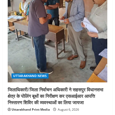
एमआईटी वर्ल्ड पीस यूनिवर्सिटी और जर्मनी के
बीएसबीआई के बीच समझौता; भारतीय छात्रों
को मिलेंगे वैश्विक अवसर
4
August 5, 2026
STATES NEWS
महाराज की राजस्थान के मुख्यमंत्री से
शिष्टाचार भेंट पर्यटन और सांस्कृतिक
गतिविधियों के विस्तार पर हुई चर्चा
5
August 4, 2026
UTTARAKHAND NEWS
जिलाधिकारी/जिला निर्वाचन अधिकारी ने सहसपुर विधानसभा
क्षेत्र के पोलिंग बूथों का निरीक्षण कर एसआईआर आपत्ति
निस्तारण शिविर की व्यवस्थाओं का लिया जायजा
Uttarakhand Print Media
August 6, 2026