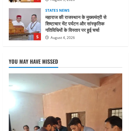
UTTARAKHAND NEWS
जिलाधिकारी/जिला निर्वाचन अधिकारी ने
सहसपुर विधानसभा क्षेत्र के पोलिंग बूथों का
निरीक्षण कर एसआईआर आपत्ति निस्तारण
शिविर की व्यवस्थाओं का लिया जायजा
1
August 6, 2026
UTTARAKHAND NEWS
तीलू रौतेली पुरस्कार के लिए 13 वीरांगनाओं का
YOU MAY HAVE MISSED
चयन : रेखा आर्या
August 6, 2026
2
UTTARAKHAND NEWS
मिस उत्तराखंड 2026 के सब-कॉन्टेस्ट ‘मिस
ब्यूटीफुल आइज़’ एवं ‘मिस ब्यूटीफुल हेयर’ का
आयोजन
3
August 5, 2026
UTTARAKHAND NEWS