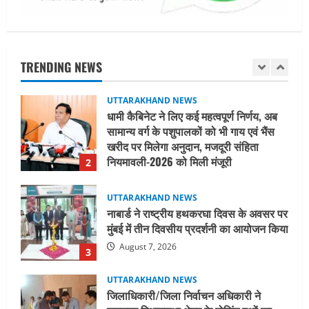
UTTARAKHAND NEWS
धामी कैबिनेट ने लिए कई महत्वपूर्ण निर्णय, अब
सामान्य वर्ग के पशुपालकों को भी गाय एवं भैंस
खरीद पर मिलेगा अनुदान, मजदूरी संहिता
TRENDING NEWS
नियमावली-2026 को मिली मंजूरी
2
August 7, 2026
UTTARAKHAND NEWS
नाबार्ड ने राष्ट्रीय हथकरघा दिवस के अवसर पर
मुंबई में तीन दिवसीय प्रदर्शनी का आयोजन किया
August 7, 2026
3
UTTARAKHAND NEWS
जिलाधिकारी/जिला निर्वाचन अधिकारी ने
सहसपुर विधानसभा क्षेत्र के पोलिंग बूथों का
निरीक्षण कर एसआईआर आपत्ति निस्तारण
शिविर की व्यवस्थाओं का लिया जायजा
4
August 6, 2026
UTTARAKHAND NEWS
तीलू रौतेली पुरस्कार के लिए 13 वीरांगनाओं का