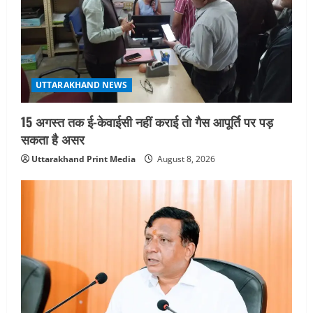
UTTARAKHAND NEWS
जिलाधिकारी/जिला निर्वाचन अधिकारी ने
सहसपुर विधानसभा क्षेत्र के पोलिंग बूथों का
निरीक्षण कर एसआईआर आपत्ति निस्तारण
शिविर की व्यवस्थाओं का लिया जायजा
4
UTTARAKHAND NEWS
August 6, 2026
15 अगस्त तक ई-केवाईसी नहीं कराई तो गैस आपूर्ति पर पड़
UTTARAKHAND NEWS
तीलू रौतेली पुरस्कार के लिए 13 वीरांगनाओं का
सकता है असर
चयन : रेखा आर्या
Uttarakhand Print Media
August 8, 2026
August 6, 2026
5