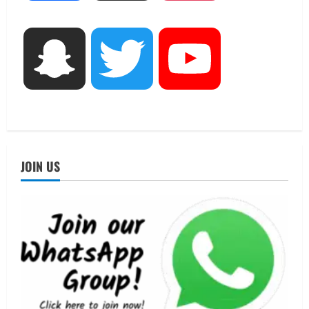
August 7, 2026
3
UTTARAKHAND NEWS
Snapchat
Twitter
YouTube
जिलाधिकारी/जिला निर्वाचन अधिकारी ने
सहसपुर विधानसभा क्षेत्र के पोलिंग बूथों का
निरीक्षण कर एसआईआर आपत्ति निस्तारण
शिविर की व्यवस्थाओं का लिया जायजा
4
August 6, 2026
UTTARAKHAND NEWS
तीलू रौतेली पुरस्कार के लिए 13 वीरांगनाओं का
JOIN US
चयन : रेखा आर्या
August 6, 2026
5
UTTARAKHAND NEWS
15 अगस्त तक ई-केवाईसी नहीं कराई तो गैस
आपूर्ति पर पड़ सकता है असर
August 8, 2026
1