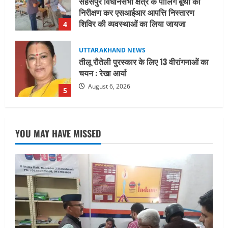
चयन : रेखा आर्या
August 6, 2026
5
UTTARAKHAND NEWS
15 अगस्त तक ई-केवाईसी नहीं कराई तो गैस
आपूर्ति पर पड़ सकता है असर
August 8, 2026
1
UTTARAKHAND NEWS
धामी कैबिनेट ने लिए कई महत्वपूर्ण निर्णय, अब
YOU MAY HAVE MISSED
सामान्य वर्ग के पशुपालकों को भी गाय एवं भैंस
खरीद पर मिलेगा अनुदान, मजदूरी संहिता
नियमावली-2026 को मिली मंजूरी
2
August 7, 2026
UTTARAKHAND NEWS
नाबार्ड ने राष्ट्रीय हथकरघा दिवस के अवसर पर
मुंबई में तीन दिवसीय प्रदर्शनी का आयोजन किया
August 7, 2026
3