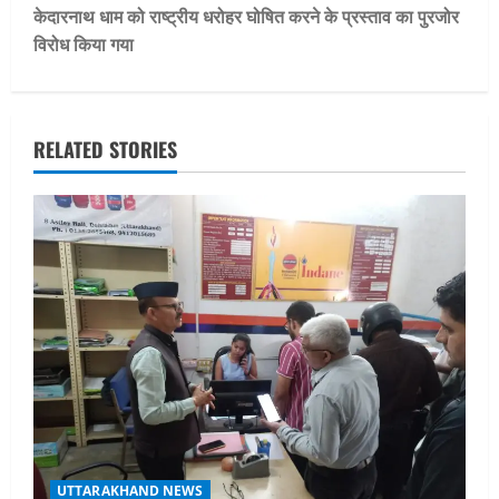
s
केदारनाथ धाम को राष्ट्रीय धरोहर घोषित करने के प्रस्ताव का पुरजोर
t
विरोध किया गया
n
a
RELATED STORIES
v
i
g
a
t
i
o
UTTARAKHAND NEWS