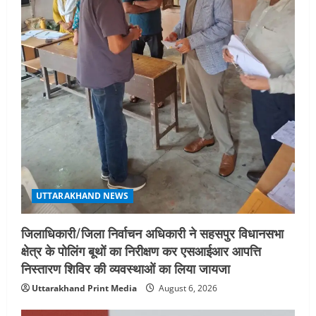
बीएसबीआई के बीच समझौता; भारतीय छात्रों
को मिलेंगे वैश्विक अवसर
4
August 5, 2026
STATES NEWS
महाराज की राजस्थान के मुख्यमंत्री से
शिष्टाचार भेंट पर्यटन और सांस्कृतिक
गतिविधियों के विस्तार पर हुई चर्चा
5
August 4, 2026
UTTARAKHAND NEWS
जिलाधिकारी/जिला निर्वाचन अधिकारी ने सहसपुर विधानसभा
क्षेत्र के पोलिंग बूथों का निरीक्षण कर एसआईआर आपत्ति
निस्तारण शिविर की व्यवस्थाओं का लिया जायजा
Uttarakhand Print Media
August 6, 2026