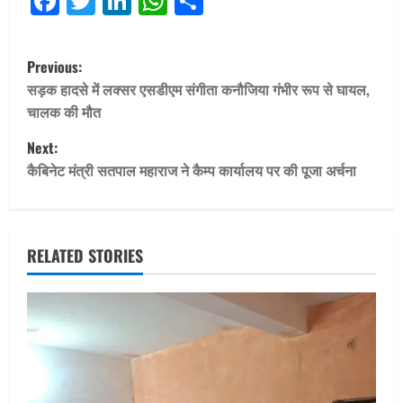
Facebook
Twitter
LinkedIn
WhatsApp
Share
P
Previous:
o
सड़क हादसे में लक्सर एसडीएम संगीता कनौजिया गंभीर रूप से घायल,
चालक की मौत
s
Next:
t
कैबिनेट मंत्री सतपाल महाराज ने कैम्प कार्यालय पर की पूजा अर्चना
n
a
RELATED STORIES
v
i
g
a