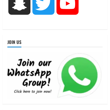
UTTARAKHAND NEWS
Snapchat
Twitter
YouTube
एमआईटी वर्ल्ड पीस यूनिवर्सिटी और जर्मनी के
बीएसबीआई के बीच समझौता; भारतीय छात्रों
को मिलेंगे वैश्विक अवसर
4
August 5, 2026
STATES NEWS
महाराज की राजस्थान के मुख्यमंत्री से
JOIN US
शिष्टाचार भेंट पर्यटन और सांस्कृतिक
गतिविधियों के विस्तार पर हुई चर्चा
5
August 4, 2026
UTTARAKHAND NEWS
जिलाधिकारी/जिला निर्वाचन अधिकारी ने
सहसपुर विधानसभा क्षेत्र के पोलिंग बूथों का
निरीक्षण कर एसआईआर आपत्ति निस्तारण
शिविर की व्यवस्थाओं का लिया जायजा
1
August 6, 2026
UTTARAKHAND NEWS
तीलू रौतेली पुरस्कार के लिए 13 वीरांगनाओं का