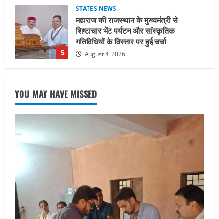
UTTARAKHAND NEWS
जिलाधिकारी/जिला निर्वाचन अधिकारी ने
सहसपुर विधानसभा क्षेत्र के पोलिंग बूथों का
निरीक्षण कर एसआईआर आपत्ति निस्तारण
शिविर की व्यवस्थाओं का लिया जायजा
1
August 6, 2026
UTTARAKHAND NEWS
तीलू रौतेली पुरस्कार के लिए 13 वीरांगनाओं का
YOU MAY HAVE MISSED
चयन : रेखा आर्या
August 6, 2026
2
UTTARAKHAND NEWS
मिस उत्तराखंड 2026 के सब-कॉन्टेस्ट ‘मिस
ब्यूटीफुल आइज़’ एवं ‘मिस ब्यूटीफुल हेयर’ का
आयोजन
3
August 5, 2026
UTTARAKHAND NEWS
एमआईटी वर्ल्ड पीस यूनिवर्सिटी और जर्मनी के