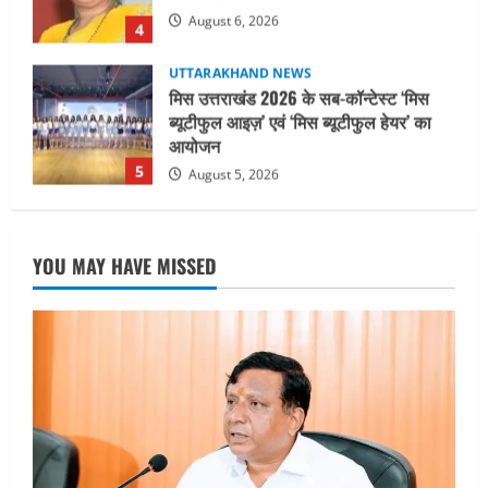
आयोजन
5
August 5, 2026
UTTARAKHAND NEWS
धामी कैबिनेट ने लिए कई महत्वपूर्ण निर्णय, अब
सामान्य वर्ग के पशुपालकों को भी गाय एवं भैंस
खरीद पर मिलेगा अनुदान, मजदूरी संहिता
नियमावली-2026 को मिली मंजूरी
1
August 7, 2026
UTTARAKHAND NEWS
नाबार्ड ने राष्ट्रीय हथकरघा दिवस के अवसर पर
YOU MAY HAVE MISSED
मुंबई में तीन दिवसीय प्रदर्शनी का आयोजन किया
August 7, 2026
2
UTTARAKHAND NEWS
जिलाधिकारी/जिला निर्वाचन अधिकारी ने
सहसपुर विधानसभा क्षेत्र के पोलिंग बूथों का
निरीक्षण कर एसआईआर आपत्ति निस्तारण
शिविर की व्यवस्थाओं का लिया जायजा
3
August 6, 2026