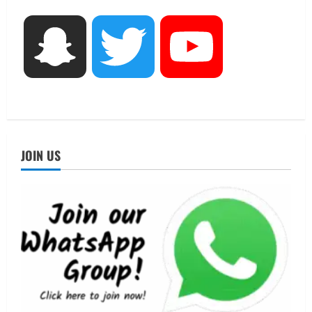
शिविर की व्यवस्थाओं का लिया जायजा
3
August 6, 2026
Snapchat
Twitter
YouTube
UTTARAKHAND NEWS
तीलू रौतेली पुरस्कार के लिए 13 वीरांगनाओं का
चयन : रेखा आर्या
August 6, 2026
4
UTTARAKHAND NEWS
मिस उत्तराखंड 2026 के सब-कॉन्टेस्ट ‘मिस
JOIN US
ब्यूटीफुल आइज़’ एवं ‘मिस ब्यूटीफुल हेयर’ का
आयोजन
5
August 5, 2026
UTTARAKHAND NEWS
धामी कैबिनेट ने लिए कई महत्वपूर्ण निर्णय, अब
सामान्य वर्ग के पशुपालकों को भी गाय एवं भैंस
खरीद पर मिलेगा अनुदान, मजदूरी संहिता
नियमावली-2026 को मिली मंजूरी
1
August 7, 2026