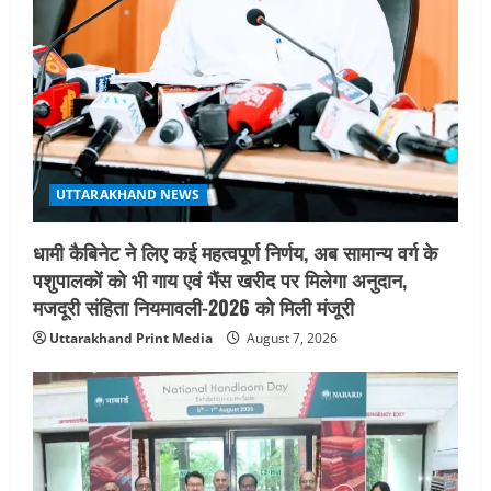
UTTARAKHAND NEWS
तीलू रौतेली पुरस्कार के लिए 13 वीरांगनाओं का
चयन : रेखा आर्या
August 6, 2026
4
UTTARAKHAND NEWS
मिस उत्तराखंड 2026 के सब-कॉन्टेस्ट ‘मिस
UTTARAKHAND NEWS
ब्यूटीफुल आइज़’ एवं ‘मिस ब्यूटीफुल हेयर’ का
आयोजन
धामी कैबिनेट ने लिए कई महत्वपूर्ण निर्णय, अब सामान्य वर्ग के
5
August 5, 2026
पशुपालकों को भी गाय एवं भैंस खरीद पर मिलेगा अनुदान,
मजदूरी संहिता नियमावली-2026 को मिली मंजूरी
Uttarakhand Print Media
August 7, 2026