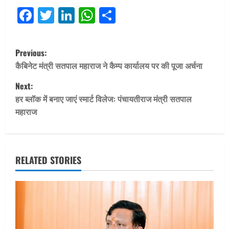
Facebook
Twitter
LinkedIn
WhatsApp
Share
P
Previous:
o
कैबिनेट मंत्री सतपाल महाराज ने कैम्प कार्यालय पर की पूजा अर्चना
Next:
s
हर ब्लॉक में बनाए जाएं स्मार्ट विलेजः पंचायतीराज मंत्री सतपाल
t
महाराज
n
a
RELATED STORIES
v
i
g