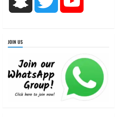
Snapchat
Twitter
YouTube
मिस उत्तराखंड 2026 के सब-कॉन्टेस्ट ‘मिस
ब्यूटीफुल आइज़’ एवं ‘मिस ब्यूटीफुल हेयर’ का
आयोजन
4
August 5, 2026
UTTARAKHAND NEWS
एमआईटी वर्ल्ड पीस यूनिवर्सिटी और जर्मनी के
JOIN US
बीएसबीआई के बीच समझौता; भारतीय छात्रों
को मिलेंगे वैश्विक अवसर
5
August 5, 2026
UTTARAKHAND NEWS
नाबार्ड ने राष्ट्रीय हथकरघा दिवस के अवसर पर
मुंबई में तीन दिवसीय प्रदर्शनी का आयोजन किया
August 7, 2026
1
UTTARAKHAND NEWS
जिलाधिकारी/जिला निर्वाचन अधिकारी ने
सहसपुर विधानसभा क्षेत्र के पोलिंग बूथों का