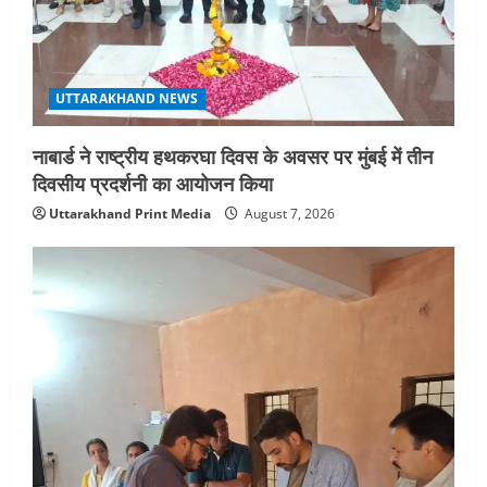
आयोजन
4
August 5, 2026
UTTARAKHAND NEWS
UTTARAKHAND NEWS
एमआईटी वर्ल्ड पीस यूनिवर्सिटी और जर्मनी के
बीएसबीआई के बीच समझौता; भारतीय छात्रों
नाबार्ड ने राष्ट्रीय हथकरघा दिवस के अवसर पर मुंबई में तीन
को मिलेंगे वैश्विक अवसर
दिवसीय प्रदर्शनी का आयोजन किया
5
August 5, 2026
Uttarakhand Print Media
August 7, 2026