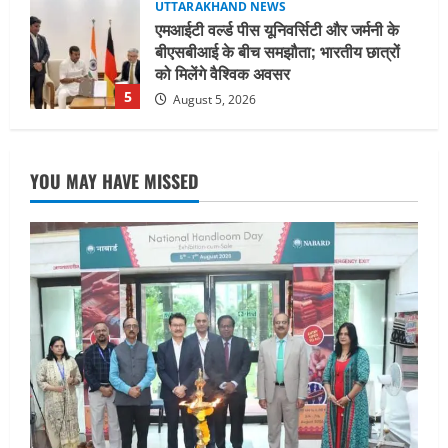
UTTARAKHAND NEWS
नाबार्ड ने राष्ट्रीय हथकरघा दिवस के अवसर पर
मुंबई में तीन दिवसीय प्रदर्शनी का आयोजन किया
August 7, 2026
1
UTTARAKHAND NEWS
जिलाधिकारी/जिला निर्वाचन अधिकारी ने
YOU MAY HAVE MISSED
सहसपुर विधानसभा क्षेत्र के पोलिंग बूथों का
निरीक्षण कर एसआईआर आपत्ति निस्तारण
शिविर की व्यवस्थाओं का लिया जायजा
2
August 6, 2026
UTTARAKHAND NEWS
तीलू रौतेली पुरस्कार के लिए 13 वीरांगनाओं का
चयन : रेखा आर्या
August 6, 2026
3
UTTARAKHAND NEWS
मिस उत्तराखंड 2026 के सब-कॉन्टेस्ट ‘मिस
ब्यूटीफुल आइज़’ एवं ‘मिस ब्यूटीफुल हेयर’ का