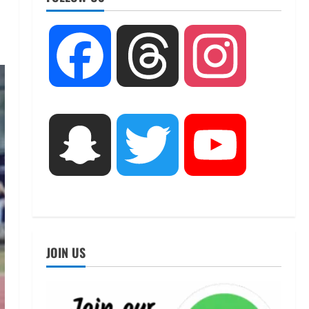
UTTARAKHAND NEWS
तीलू रौतेली पुरस्कार के लिए 13
Facebook
Threads
Instagram
वीरांगनाओं का चयन : रेखा आर्या
August 6, 2026
2
UTTARAKHAND NEWS
मिस उत्तराखंड 2026 के सब-कॉन्टेस्ट
Snapchat
Twitter
YouTube
‘मिस ब्यूटीफुल आइज़’ एवं ‘मिस
ब्यूटीफुल हेयर’ का आयोजन
3
August 5, 2026
UTTARAKHAND NEWS
एमआईटी वर्ल्ड पीस यूनिवर्सिटी और
जर्मनी के बीएसबीआई के बीच समझौता;
JOIN US
भारतीय छात्रों को मिलेंगे वैश्विक
अवसर
4
August 5, 2026
STATES NEWS