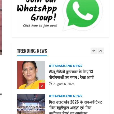
महाराज की राजस्थान के मुख्यमंत्री से
शिष्टाचार भेंट पर्यटन और सांस्कृतिक
गतिविधियों के विस्तार पर हुई चर्चा
5
August 4, 2026
UTTARAKHAND NEWS
जिलाधिकारी/जिला निर्वाचन अधिकारी
ने सहसपुर विधानसभा क्षेत्र के पोलिंग
बूथों का निरीक्षण कर एसआईआर
TRENDING NEWS
आपत्ति निस्तारण शिविर की व्यवस्थाओं
1
का लिया जायजा
August 6, 2026
UTTARAKHAND NEWS
तीलू रौतेली पुरस्कार के लिए 13
वीरांगनाओं का चयन : रेखा आर्या
August 6, 2026
2
ं
UTTARAKHAND NEWS
मिस उत्तराखंड 2026 के सब-कॉन्टेस्ट
‘मिस ब्यूटीफुल आइज़’ एवं ‘मिस
ब्यूटीफुल हेयर’ का आयोजन