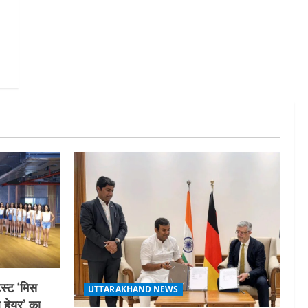
स्ट ‘मिस
UTTARAKHAND NEWS
ल हेयर’ का