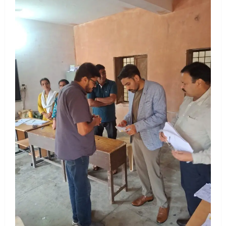
UTTARAKHAND NEWS
मिस उत्तराखंड 2026 के सब-कॉन्टेस्ट ‘मिस
ब्यूटीफुल आइज़’ एवं ‘मिस ब्यूटीफुल हेयर’ का
आयोजन
3
August 5, 2026
UTTARAKHAND NEWS
एमआईटी वर्ल्ड पीस यूनिवर्सिटी और जर्मनी के
बीएसबीआई के बीच समझौता; भारतीय छात्रों
को मिलेंगे वैश्विक अवसर
4
August 5, 2026
STATES NEWS
महाराज की राजस्थान के मुख्यमंत्री से
शिष्टाचार भेंट पर्यटन और सांस्कृतिक
गतिविधियों के विस्तार पर हुई चर्चा
5
August 4, 2026