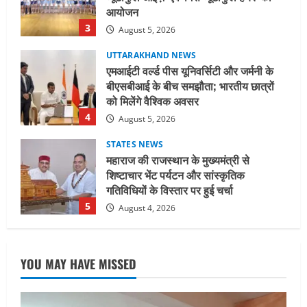
को मिलेंगे वैश्विक अवसर
4
August 5, 2026
STATES NEWS
महाराज की राजस्थान के मुख्यमंत्री से
शिष्टाचार भेंट पर्यटन और सांस्कृतिक
गतिविधियों के विस्तार पर हुई चर्चा
5
August 4, 2026
UTTARAKHAND NEWS
जिलाधिकारी/जिला निर्वाचन अधिकारी ने
सहसपुर विधानसभा क्षेत्र के पोलिंग बूथों का
निरीक्षण कर एसआईआर आपत्ति निस्तारण
शिविर की व्यवस्थाओं का लिया जायजा
1
August 6, 2026
UTTARAKHAND NEWS
तीलू रौतेली पुरस्कार के लिए 13 वीरांगनाओं का
YOU MAY HAVE MISSED
चयन : रेखा आर्या
August 6, 2026
2