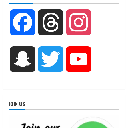
August 6, 2026
2
UTTARAKHAND NEWS
Facebook
Threads
Instagram
मिस उत्तराखंड 2026 के सब-कॉन्टेस्ट ‘मिस
ब्यूटीफुल आइज़’ एवं ‘मिस ब्यूटीफुल हेयर’ का
आयोजन
3
August 5, 2026
UTTARAKHAND NEWS
Snapchat
Twitter
YouTube
एमआईटी वर्ल्ड पीस यूनिवर्सिटी और जर्मनी के
बीएसबीआई के बीच समझौता; भारतीय छात्रों
को मिलेंगे वैश्विक अवसर
4
August 5, 2026
STATES NEWS
महाराज की राजस्थान के मुख्यमंत्री से
JOIN US
शिष्टाचार भेंट पर्यटन और सांस्कृतिक
गतिविधियों के विस्तार पर हुई चर्चा
5
August 4, 2026