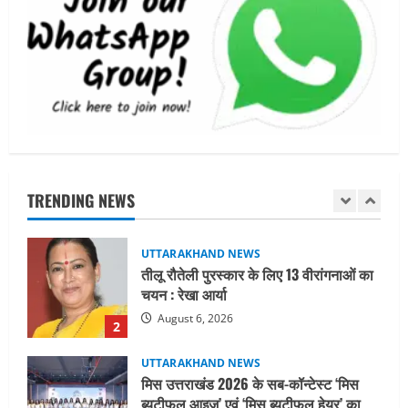
UTTARAKHAND NEWS
जिलाधिकारी/जिला निर्वाचन अधिकारी ने
सहसपुर विधानसभा क्षेत्र के पोलिंग बूथों का
निरीक्षण कर एसआईआर आपत्ति निस्तारण
शिविर की व्यवस्थाओं का लिया जायजा
1
August 6, 2026
UTTARAKHAND NEWS
तीलू रौतेली पुरस्कार के लिए 13 वीरांगनाओं का
चयन : रेखा आर्या
TRENDING NEWS
August 6, 2026
2
UTTARAKHAND NEWS
मिस उत्तराखंड 2026 के सब-कॉन्टेस्ट ‘मिस
ब्यूटीफुल आइज़’ एवं ‘मिस ब्यूटीफुल हेयर’ का
आयोजन
3
August 5, 2026
UTTARAKHAND NEWS
एमआईटी वर्ल्ड पीस यूनिवर्सिटी और जर्मनी के
बीएसबीआई के बीच समझौता; भारतीय छात्रों