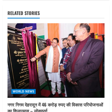
n
a
RELATED STORIES
v
i
g
a
t
i
o
WORLD NEWS
n
नगर निगम देहरादून में 46 करोड़ रुपए की विकास परियोजनाओं
का शिलान्यास – लोकापर्ण