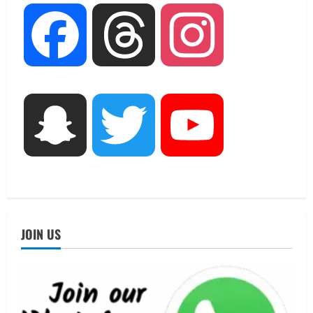
UTTARAKHAND NEWS
Facebook
Threads
Instagram
एमआईटी वर्ल्ड पीस यूनिवर्सिटी और जर्मनी के
बीएसबीआई के बीच समझौता; भारतीय छात्रों
को मिलेंगे वैश्विक अवसर
2
August 5, 2026
STATES NEWS
Snapchat
Twitter
YouTube
महाराज की राजस्थान के मुख्यमंत्री से
शिष्टाचार भेंट पर्यटन और सांस्कृतिक
गतिविधियों के विस्तार पर हुई चर्चा
3
August 4, 2026
UTTARAKHAND NEWS
नोमुरा रिपोर्ट: जंग के कारण भारत को हर वर्ष
JOIN US
₹14.15 लाख करोड़ का नुकसान, जो देश की
जीडीपी का 4.3% के बराबर
4
August 3, 2026
UTTARAKHAND NEWS