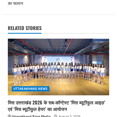
का चालान
n
a
v
RELATED STORIES
i
g
a
t
i
UTTARAKHAND NEWS
o
मिस उत्तराखंड 2026 के सब-कॉन्टेस्ट ‘मिस ब्यूटीफुल आइज़’
n
एवं ‘मिस ब्यूटीफुल हेयर’ का आयोजन
Uttarakhand Print Media
August 5, 2026