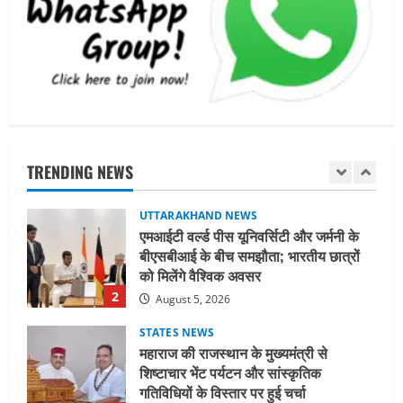
अल्पसंख्यक समाज के उत्थान के लिए सरकार
पूरी तरह प्रतिबद्ध, योजनाओं का लाभ बिना
किसी भेदभाव के अंतिम व्यक्ति तक पहुंचेगा:
मुख्यमंत्री धामी
5
August 2, 2026
UTTARAKHAND NEWS
मिस उत्तराखंड 2026 के सब-कॉन्टेस्ट ‘मिस
ब्यूटीफुल आइज़’ एवं ‘मिस ब्यूटीफुल हेयर’ का
आयोजन
TRENDING NEWS
1
August 5, 2026
UTTARAKHAND NEWS
एमआईटी वर्ल्ड पीस यूनिवर्सिटी और जर्मनी के
बीएसबीआई के बीच समझौता; भारतीय छात्रों
को मिलेंगे वैश्विक अवसर
2
August 5, 2026
STATES NEWS
महाराज की राजस्थान के मुख्यमंत्री से
शिष्टाचार भेंट पर्यटन और सांस्कृतिक
गतिविधियों के विस्तार पर हुई चर्चा