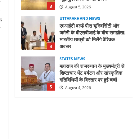
ा
3
August 5, 2026
थ
UTTARAKHAND NEWS
े
एमआईटी वर्ल्ड पीस यूनिवर्सिटी और
ा
जर्मनी के बीएसबीआई के बीच समझौता;
भारतीय छात्रों को मिलेंगे वैश्विक
अवसर
4
August 5, 2026
STATES NEWS
महाराज की राजस्थान के मुख्यमंत्री से
शिष्टाचार भेंट पर्यटन और सांस्कृतिक
गतिविधियों के विस्तार पर हुई चर्चा
5
August 4, 2026
UTTARAKHAND NEWS
जिलाधिकारी/जिला निर्वाचन अधिकारी
ने सहसपुर विधानसभा क्षेत्र के पोलिंग
बूथों का निरीक्षण कर एसआईआर
आपत्ति निस्तारण शिविर की व्यवस्थाओं
1
का लिया जायजा