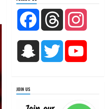
UTTARAKHAND NEWS
तीलू रौतेली पुरस्कार के लिए 13
Facebook
Threads
Instagram
वीरांगनाओं का चयन : रेखा आर्या
August 6, 2026
2
UTTARAKHAND NEWS
मिस उत्तराखंड 2026 के सब-कॉन्टेस्ट
Snapchat
Twitter
YouTube
‘मिस ब्यूटीफुल आइज़’ एवं ‘मिस
ब्यूटीफुल हेयर’ का आयोजन
3
August 5, 2026
UTTARAKHAND NEWS
एमआईटी वर्ल्ड पीस यूनिवर्सिटी और
जर्मनी के बीएसबीआई के बीच समझौता;
JOIN US
भारतीय छात्रों को मिलेंगे वैश्विक
अवसर
4
August 5, 2026
STATES NEWS