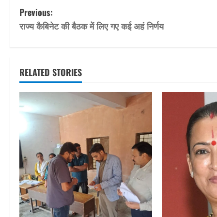
P
Previous:
राज्य कैबिनेट की बैठक में लिए गए कई अहं निर्णय
o
s
t
RELATED STORIES
n
a
v
i
g
a