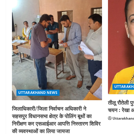
UTTARAKH
UTTARAKHAND NEWS
तीलू रौतेली प
जिलाधिकारी/जिला निर्वाचन अधिकारी ने
चयन : रेखा आर
सहसपुर विधानसभा क्षेत्र के पोलिंग बूथों का
Uttarakhand
निरीक्षण कर एसआईआर आपत्ति निस्तारण शिविर
की व्यवस्थाओं का लिया जायजा