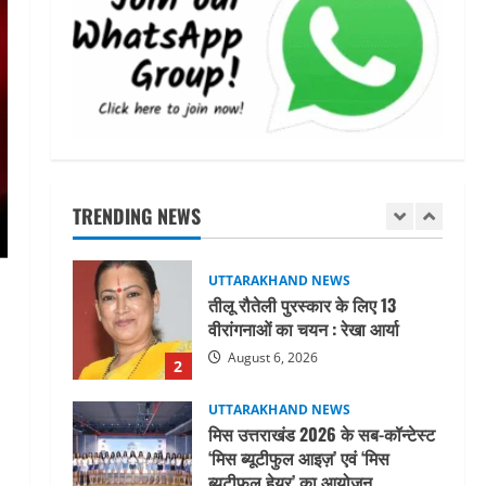
महाराज की राजस्थान के मुख्यमंत्री से
शिष्टाचार भेंट पर्यटन और सांस्कृतिक
गतिविधियों के विस्तार पर हुई चर्चा
5
August 4, 2026
UTTARAKHAND NEWS
जिलाधिकारी/जिला निर्वाचन अधिकारी
ने सहसपुर विधानसभा क्षेत्र के पोलिंग
बूथों का निरीक्षण कर एसआईआर
TRENDING NEWS
आपत्ति निस्तारण शिविर की व्यवस्थाओं
1
का लिया जायजा
August 6, 2026
UTTARAKHAND NEWS
तीलू रौतेली पुरस्कार के लिए 13
वीरांगनाओं का चयन : रेखा आर्या
August 6, 2026
2
UTTARAKHAND NEWS
मिस उत्तराखंड 2026 के सब-कॉन्टेस्ट
‘मिस ब्यूटीफुल आइज़’ एवं ‘मिस
ब्यूटीफुल हेयर’ का आयोजन