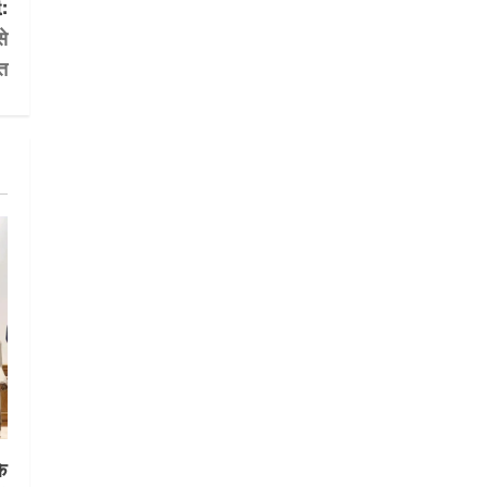
:
UTTARAKHAND NEWS
मिस उत्तराखंड 2026 के सब-कॉन्टेस्ट
से
‘मिस ब्यूटीफुल आइज़’ एवं ‘मिस
त
ब्यूटीफुल हेयर’ का आयोजन
2
August 5, 2026
UTTARAKHAND NEWS
एमआईटी वर्ल्ड पीस यूनिवर्सिटी और
जर्मनी के बीएसबीआई के बीच समझौता;
भारतीय छात्रों को मिलेंगे वैश्विक
अवसर
3
August 5, 2026
STATES NEWS
महाराज की राजस्थान के मुख्यमंत्री से
शिष्टाचार भेंट पर्यटन और सांस्कृतिक
गतिविधियों के विस्तार पर हुई चर्चा
4
August 4, 2026
UTTARAKHAND NEWS
नोमुरा रिपोर्ट: जंग के कारण भारत को
े
हर वर्ष ₹14.15 लाख करोड़ का