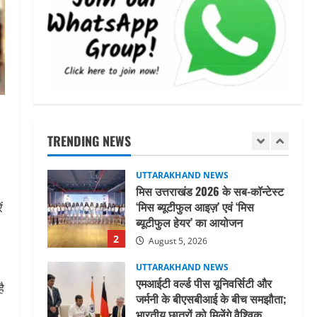
नोमुरा रिपोर्ट: जंग के कारण भारत को
हर वर्ष ₹14.15 लाख करोड़ का
नुकसान, जो देश की जीडीपी का 4.3%
के बराबर
5
August 3, 2026
UTTARAKHAND NEWS
तीलू रौतेली पुरस्कार के लिए 13
वीरांगनाओं का चयन : रेखा आर्या
TRENDING NEWS
August 6, 2026
1
UTTARAKHAND NEWS
मिस उत्तराखंड 2026 के सब-कॉन्टेस्ट
‘मिस ब्यूटीफुल आइज़’ एवं ‘मिस
ं
ब्यूटीफुल हेयर’ का आयोजन
2
August 5, 2026
UTTARAKHAND NEWS
एमआईटी वर्ल्ड पीस यूनिवर्सिटी और
ै
जर्मनी के बीएसबीआई के बीच समझौता;
भारतीय छात्रों को मिलेंगे वैश्विक