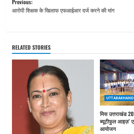
P
Previous:
आरोपी शिक्षक के खिलाफ एफआईआर दर्ज करने की मांग
o
s
t
RELATED STORIES
n
a
v
i
UTTARAKHAND
g
मिस उत्तराखंड 20
a
ब्यूटीफुल आइज़’ ए
t
आयोजन