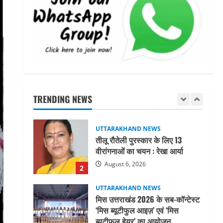
शिष्टाचार भेंट पर्यटन और सांस्कृतिक
गतिविधियों के विस्तार पर हुई चर्चा
5
August 4, 2026
UTTARAKHAND NEWS
जिलाधिकारी/जिला निर्वाचन अधिकारी
ने सहसपुर विधानसभा क्षेत्र के पोलिंग
बूथों का निरीक्षण कर एसआईआर
आपत्ति निस्तारण शिविर की व्यवस्थाओं
1
TRENDING NEWS
का लिया जायजा
August 6, 2026
UTTARAKHAND NEWS
तीलू रौतेली पुरस्कार के लिए 13
वीरांगनाओं का चयन : रेखा आर्या
August 6, 2026
2
UTTARAKHAND NEWS
मिस उत्तराखंड 2026 के सब-कॉन्टेस्ट
‘मिस ब्यूटीफुल आइज़’ एवं ‘मिस
ब्यूटीफुल हेयर’ का आयोजन