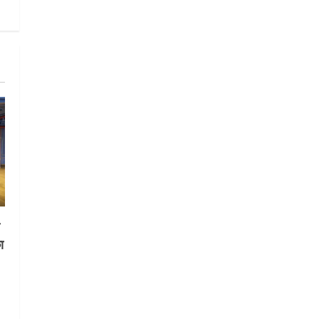
5
August 4, 2026
स
ा