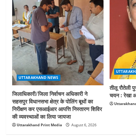
UTTARAKH
UTTARAKHAND NEWS
तीलू रौतेली प
जिलाधिकारी/जिला निर्वाचन अधिकारी ने
चयन : रेखा आर
सहसपुर विधानसभा क्षेत्र के पोलिंग बूथों का
Uttarakhand
निरीक्षण कर एसआईआर आपत्ति निस्तारण शिविर
की व्यवस्थाओं का लिया जायजा
Uttarakhand Print Media
August 6, 2026