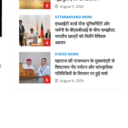
3
August 5, 2026
UTTARAKHAND NEWS
एमआईटी वर्ल्ड पीस यूनिवर्सिटी और
जर्मनी के बीएसबीआई के बीच समझौता;
भारतीय छात्रों को मिलेंगे वैश्विक
अवसर
4
August 5, 2026
STATES NEWS
महाराज की राजस्थान के मुख्यमंत्री से
शिष्टाचार भेंट पर्यटन और सांस्कृतिक
श
गतिविधियों के विस्तार पर हुई चर्चा
5
August 4, 2026
UTTARAKHAND NEWS
जिलाधिकारी/जिला निर्वाचन अधिकारी
ने सहसपुर विधानसभा क्षेत्र के पोलिंग
बूथों का निरीक्षण कर एसआईआर
आपत्ति निस्तारण शिविर की व्यवस्थाओं
1
का लिया जायजा
August 6, 2026
UTTARAKHAND NEWS