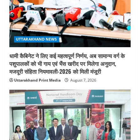
चयन : रेखा आर्या
August 6, 2026
4
UTTARAKHAND NEWS
मिस उत्तराखंड 2026 के सब-कॉन्टेस्ट ‘मिस
UTTARAKHAND NEWS
ब्यूटीफुल आइज़’ एवं ‘मिस ब्यूटीफुल हेयर’ का
आयोजन
धामी कैबिनेट ने लिए कई महत्वपूर्ण निर्णय, अब सामान्य वर्ग के
5
August 5, 2026
पशुपालकों को भी गाय एवं भैंस खरीद पर मिलेगा अनुदान,
मजदूरी संहिता नियमावली-2026 को मिली मंजूरी
Uttarakhand Print Media
August 7, 2026