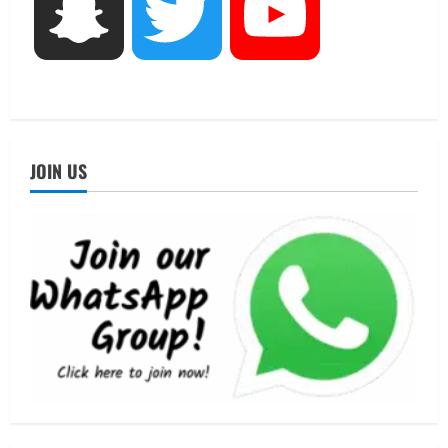
Snapchat
Twitter
YouTube
UTTARAKHAND NEWS
तीलू रौतेली पुरस्कार के लिए 13 वीरांगनाओं का
चयन : रेखा आर्या
August 6, 2026
4
UTTARAKHAND NEWS
मिस उत्तराखंड 2026 के सब-कॉन्टेस्ट ‘मिस
JOIN US
ब्यूटीफुल आइज़’ एवं ‘मिस ब्यूटीफुल हेयर’ का
आयोजन
5
August 5, 2026
UTTARAKHAND NEWS
धामी कैबिनेट ने लिए कई महत्वपूर्ण निर्णय, अब
सामान्य वर्ग के पशुपालकों को भी गाय एवं भैंस
खरीद पर मिलेगा अनुदान, मजदूरी संहिता
नियमावली-2026 को मिली मंजूरी
1
August 7, 2026
UTTARAKHAND NEWS
नाबार्ड ने राष्ट्रीय हथकरघा दिवस के अवसर पर