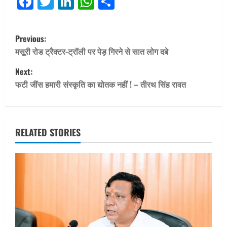
Facebook
Twitter
LinkedIn
WhatsApp
Share
P
Previous:
o
मसूरी रोड ट्रैक्टर-ट्रॉली पर पेड़ गिरने से सात लोग दबे
Next:
s
फटी जींस हमारी संस्कृति का द्योतक नहीं ! – तीरथ सिंह रावत
t
n
RELATED STORIES
a
v
i
g
a