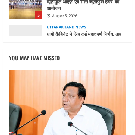
UTTARAKHAND NEWS
धामी कैबिनेट ने लिए कई महत्वपूर्ण निर्णय, अब
सामान्य वर्ग के पशुपालकों को भी गाय एवं भैंस
खरीद पर मिलेगा अनुदान, मजदूरी संहिता
नियमावली-2026 को मिली मंजूरी
1
August 7, 2026
UTTARAKHAND NEWS
नाबार्ड ने राष्ट्रीय हथकरघा दिवस के अवसर पर
YOU MAY HAVE MISSED
मुंबई में तीन दिवसीय प्रदर्शनी का आयोजन किया
August 7, 2026
2
UTTARAKHAND NEWS
जिलाधिकारी/जिला निर्वाचन अधिकारी ने
सहसपुर विधानसभा क्षेत्र के पोलिंग बूथों का
निरीक्षण कर एसआईआर आपत्ति निस्तारण
शिविर की व्यवस्थाओं का लिया जायजा
3
August 6, 2026
UTTARAKHAND NEWS
तीलू रौतेली पुरस्कार के लिए 13 वीरांगनाओं का