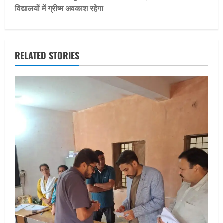
विद्यालयों में ग्रीष्म अवकाश रहेगा
n
a
v
RELATED STORIES
i
g
a
t
i
o
n