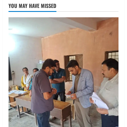
तीलू रौतेली पुरस्कार के लिए 13 वीरांगनाओं का
YOU MAY HAVE MISSED
चयन : रेखा आर्या
August 6, 2026
2
UTTARAKHAND NEWS
मिस उत्तराखंड 2026 के सब-कॉन्टेस्ट ‘मिस
ब्यूटीफुल आइज़’ एवं ‘मिस ब्यूटीफुल हेयर’ का
आयोजन
3
August 5, 2026
UTTARAKHAND NEWS
एमआईटी वर्ल्ड पीस यूनिवर्सिटी और जर्मनी के
बीएसबीआई के बीच समझौता; भारतीय छात्रों
को मिलेंगे वैश्विक अवसर
4
August 5, 2026
STATES NEWS
महाराज की राजस्थान के मुख्यमंत्री से
शिष्टाचार भेंट पर्यटन और सांस्कृतिक
गतिविधियों के विस्तार पर हुई चर्चा