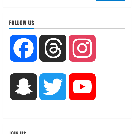
for:
UTTARAKHAND NEWS
तीलू रौतेली पुरस्कार के लिए 13 वीरांगनाओं का
FOLLOW US
चयन : रेखा आर्या
August 6, 2026
2
UTTARAKHAND NEWS
Facebook
Threads
Instagram
मिस उत्तराखंड 2026 के सब-कॉन्टेस्ट ‘मिस
ब्यूटीफुल आइज़’ एवं ‘मिस ब्यूटीफुल हेयर’ का
आयोजन
3
August 5, 2026
UTTARAKHAND NEWS
Snapchat
Twitter
YouTube
एमआईटी वर्ल्ड पीस यूनिवर्सिटी और जर्मनी के
बीएसबीआई के बीच समझौता; भारतीय छात्रों
को मिलेंगे वैश्विक अवसर
4
August 5, 2026
STATES NEWS
महाराज की राजस्थान के मुख्यमंत्री से
JOIN US