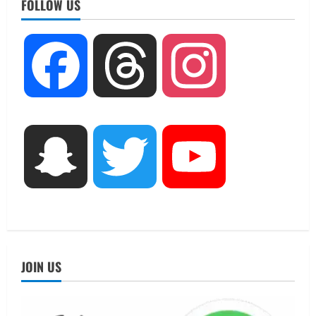
FOLLOW US
UTTARAKHAND NEWS
Facebook
Threads
Instagram
नोमुरा रिपोर्ट: जंग के कारण भारत को हर वर्ष
₹14.15 लाख करोड़ का नुकसान, जो देश की
जीडीपी का 4.3% के बराबर
2
August 3, 2026
UTTARAKHAND NEWS
Snapchat
Twitter
YouTube
अल्पसंख्यक समाज के उत्थान के लिए सरकार
पूरी तरह प्रतिबद्ध, योजनाओं का लाभ बिना
किसी भेदभाव के अंतिम व्यक्ति तक पहुंचेगा:
मुख्यमंत्री धामी
3
August 2, 2026
UTTARAKHAND NEWS
मुख्यमंत्री पुष्कर धामी ने सुनीं जनसमस्याएं,
JOIN US
अधिकारियों को त्वरित समाधान के दिए निर्देश
August 1, 2026
4