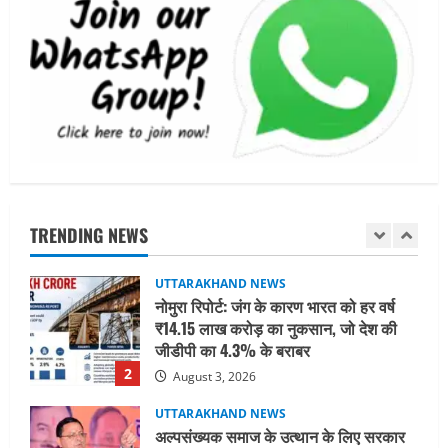
UTTARAKHAND NEWS
जिला चिकित्सालय के घटते राजस्व के कारणों
की जांच कर विस्तृत रिपोर्ट प्रस्तुत करने के
डीएम ने दिए निर्देश
5
July 31, 2026
STATES NEWS
महाराज की राजस्थान के मुख्यमंत्री से
शिष्टाचार भेंट पर्यटन और सांस्कृतिक
गतिविधियों के विस्तार पर हुई चर्चा
TRENDING NEWS
1
August 4, 2026
UTTARAKHAND NEWS
नोमुरा रिपोर्ट: जंग के कारण भारत को हर वर्ष
₹14.15 लाख करोड़ का नुकसान, जो देश की
जीडीपी का 4.3% के बराबर
2
August 3, 2026
UTTARAKHAND NEWS
अल्पसंख्यक समाज के उत्थान के लिए सरकार