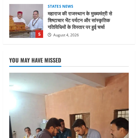
UTTARAKHAND NEWS
जिलाधिकारी/जिला निर्वाचन अधिकारी ने
सहसपुर विधानसभा क्षेत्र के पोलिंग बूथों का
निरीक्षण कर एसआईआर आपत्ति निस्तारण
शिविर की व्यवस्थाओं का लिया जायजा
1
August 6, 2026
UTTARAKHAND NEWS
तीलू रौतेली पुरस्कार के लिए 13 वीरांगनाओं का
YOU MAY HAVE MISSED
चयन : रेखा आर्या
August 6, 2026
2
UTTARAKHAND NEWS
मिस उत्तराखंड 2026 के सब-कॉन्टेस्ट ‘मिस
ब्यूटीफुल आइज़’ एवं ‘मिस ब्यूटीफुल हेयर’ का
आयोजन
3
August 5, 2026
UTTARAKHAND NEWS
एमआईटी वर्ल्ड पीस यूनिवर्सिटी और जर्मनी के