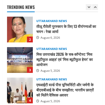
चयन : रेखा आर्या
TRENDING NEWS
August 6, 2026
2
UTTARAKHAND NEWS
मिस उत्तराखंड 2026 के सब-कॉन्टेस्ट ‘मिस
ब्यूटीफुल आइज़’ एवं ‘मिस ब्यूटीफुल हेयर’ का
आयोजन
3
August 5, 2026
UTTARAKHAND NEWS
एमआईटी वर्ल्ड पीस यूनिवर्सिटी और जर्मनी के
बीएसबीआई के बीच समझौता; भारतीय छात्रों
को मिलेंगे वैश्विक अवसर
4
August 5, 2026
STATES NEWS
महाराज की राजस्थान के मुख्यमंत्री से
शिष्टाचार भेंट पर्यटन और सांस्कृतिक
गतिविधियों के विस्तार पर हुई चर्चा
5
August 4, 2026