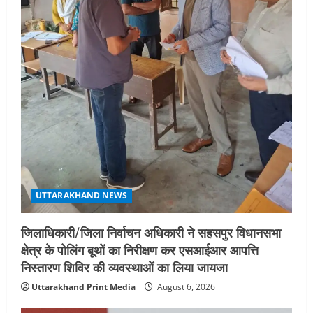
बीएसबीआई के बीच समझौता; भारतीय छात्रों
को मिलेंगे वैश्विक अवसर
4
August 5, 2026
STATES NEWS
महाराज की राजस्थान के मुख्यमंत्री से
शिष्टाचार भेंट पर्यटन और सांस्कृतिक
गतिविधियों के विस्तार पर हुई चर्चा
5
August 4, 2026
UTTARAKHAND NEWS
जिलाधिकारी/जिला निर्वाचन अधिकारी ने सहसपुर विधानसभा
क्षेत्र के पोलिंग बूथों का निरीक्षण कर एसआईआर आपत्ति
निस्तारण शिविर की व्यवस्थाओं का लिया जायजा
Uttarakhand Print Media
August 6, 2026