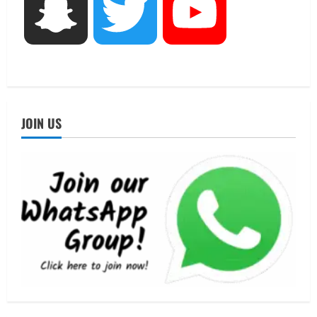
UTTARAKHAND NEWS
Snapchat
Twitter
YouTube
एमआईटी वर्ल्ड पीस यूनिवर्सिटी और जर्मनी के
बीएसबीआई के बीच समझौता; भारतीय छात्रों
को मिलेंगे वैश्विक अवसर
4
August 5, 2026
STATES NEWS
महाराज की राजस्थान के मुख्यमंत्री से
JOIN US
शिष्टाचार भेंट पर्यटन और सांस्कृतिक
गतिविधियों के विस्तार पर हुई चर्चा
5
August 4, 2026
UTTARAKHAND NEWS
जिलाधिकारी/जिला निर्वाचन अधिकारी ने
सहसपुर विधानसभा क्षेत्र के पोलिंग बूथों का
निरीक्षण कर एसआईआर आपत्ति निस्तारण
शिविर की व्यवस्थाओं का लिया जायजा
1
August 6, 2026
UTTARAKHAND NEWS
तीलू रौतेली पुरस्कार के लिए 13 वीरांगनाओं का