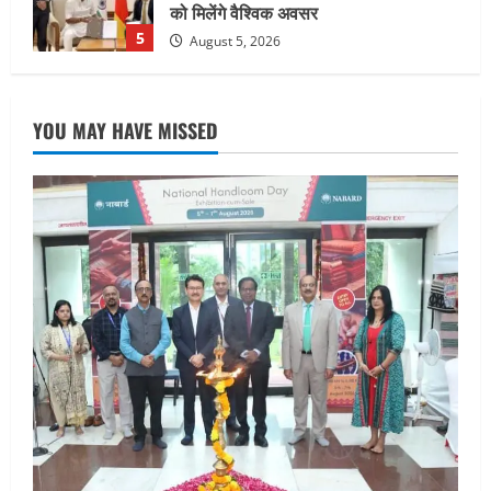
August 7, 2026
1
UTTARAKHAND NEWS
जिलाधिकारी/जिला निर्वाचन अधिकारी ने
YOU MAY HAVE MISSED
सहसपुर विधानसभा क्षेत्र के पोलिंग बूथों का
निरीक्षण कर एसआईआर आपत्ति निस्तारण
शिविर की व्यवस्थाओं का लिया जायजा
2
August 6, 2026
UTTARAKHAND NEWS
तीलू रौतेली पुरस्कार के लिए 13 वीरांगनाओं का
चयन : रेखा आर्या
August 6, 2026
3
UTTARAKHAND NEWS
मिस उत्तराखंड 2026 के सब-कॉन्टेस्ट ‘मिस
ब्यूटीफुल आइज़’ एवं ‘मिस ब्यूटीफुल हेयर’ का
आयोजन
4
August 5, 2026