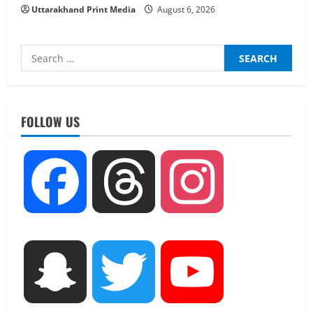
Uttarakhand Print Media
August 6, 2026
Search
for:
UTTARAKHAND NEWS
जिलाधिकारी/जिला निर्वाचन अधिकारी ने
सहसपुर विधानसभा क्षेत्र के पोलिंग बूथों का
FOLLOW US
निरीक्षण कर एसआईआर आपत्ति निस्तारण
शिविर की व्यवस्थाओं का लिया जायजा
2
August 6, 2026
Facebook
Threads
Instagram
UTTARAKHAND NEWS
तीलू रौतेली पुरस्कार के लिए 13 वीरांगनाओं का
चयन : रेखा आर्या
August 6, 2026
3
UTTARAKHAND NEWS
Snapchat
Twitter
YouTube
मिस उत्तराखंड 2026 के सब-कॉन्टेस्ट ‘मिस
ब्यूटीफुल आइज़’ एवं ‘मिस ब्यूटीफुल हेयर’ का
आयोजन