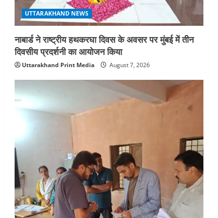
UTTARAKHAND NEWS
UTTARAKHAND NEWS
एमआईटी वर्ल्ड पीस यूनिवर्सिटी और जर्मनी के
बीएसबीआई के बीच समझौता; भारतीय छात्रों
नाबार्ड ने राष्ट्रीय हथकरघा दिवस के अवसर पर मुंबई में तीन
को मिलेंगे वैश्विक अवसर
दिवसीय प्रदर्शनी का आयोजन किया
5
August 5, 2026
Uttarakhand Print Media
August 7, 2026