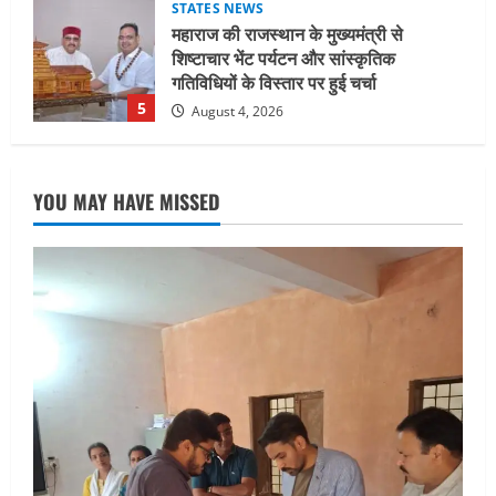
STATES NEWS
महाराज की राजस्थान के मुख्यमंत्री से
शिष्टाचार भेंट पर्यटन और सांस्कृतिक
गतिविधियों के विस्तार पर हुई चर्चा
5
August 4, 2026
UTTARAKHAND NEWS
जिलाधिकारी/जिला निर्वाचन अधिकारी ने
YOU MAY HAVE MISSED
सहसपुर विधानसभा क्षेत्र के पोलिंग बूथों का
निरीक्षण कर एसआईआर आपत्ति निस्तारण
शिविर की व्यवस्थाओं का लिया जायजा
1
August 6, 2026
UTTARAKHAND NEWS
तीलू रौतेली पुरस्कार के लिए 13 वीरांगनाओं का
चयन : रेखा आर्या
August 6, 2026
2
UTTARAKHAND NEWS
मिस उत्तराखंड 2026 के सब-कॉन्टेस्ट ‘मिस
ब्यूटीफुल आइज़’ एवं ‘मिस ब्यूटीफुल हेयर’ का