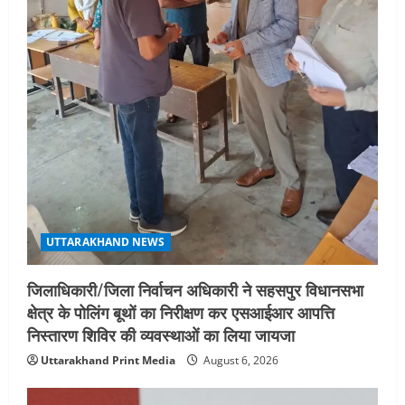
आयोजन
3
August 5, 2026
UTTARAKHAND NEWS
एमआईटी वर्ल्ड पीस यूनिवर्सिटी और जर्मनी के
बीएसबीआई के बीच समझौता; भारतीय छात्रों
को मिलेंगे वैश्विक अवसर
4
August 5, 2026
STATES NEWS
महाराज की राजस्थान के मुख्यमंत्री से
शिष्टाचार भेंट पर्यटन और सांस्कृतिक
UTTARAKHAND NEWS
गतिविधियों के विस्तार पर हुई चर्चा
5
August 4, 2026
जिलाधिकारी/जिला निर्वाचन अधिकारी ने सहसपुर विधानसभा
क्षेत्र के पोलिंग बूथों का निरीक्षण कर एसआईआर आपत्ति
निस्तारण शिविर की व्यवस्थाओं का लिया जायजा
Uttarakhand Print Media
August 6, 2026