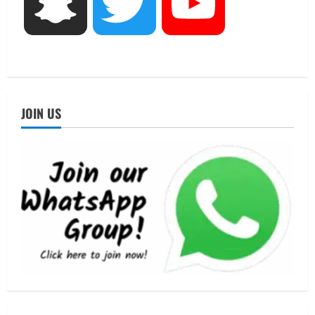
Snapchat
Twitter
YouTube
मिस उत्तराखंड 2026 के सब-कॉन्टेस्ट ‘मिस
ब्यूटीफुल आइज़’ एवं ‘मिस ब्यूटीफुल हेयर’ का
आयोजन
3
August 5, 2026
UTTARAKHAND NEWS
एमआईटी वर्ल्ड पीस यूनिवर्सिटी और जर्मनी के
JOIN US
बीएसबीआई के बीच समझौता; भारतीय छात्रों
को मिलेंगे वैश्विक अवसर
4
August 5, 2026
STATES NEWS
महाराज की राजस्थान के मुख्यमंत्री से
शिष्टाचार भेंट पर्यटन और सांस्कृतिक
गतिविधियों के विस्तार पर हुई चर्चा
5
August 4, 2026
UTTARAKHAND NEWS
जिलाधिकारी/जिला निर्वाचन अधिकारी ने
सहसपुर विधानसभा क्षेत्र के पोलिंग बूथों का