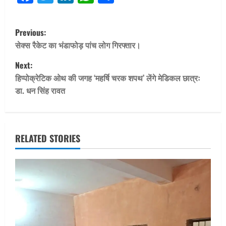
P
Previous:
o
सेक्स रैकेट का भंडाफोड़ पांच लोग गिरफ्तार।
Next:
s
हिप्पोक्रेटिक ओथ की जगह ‘महर्षि चरक शपथ’ लेंगे मेडिकल छात्रः
t
डा. धन सिंह रावत
n
a
RELATED STORIES
v
i
g
a